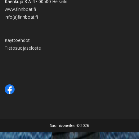
Käenkuja 8 A 47 00500 Helsinki
www.finnboat.fi
info(a)finnboat.fi
Käyttöehdot
Tietosuojaseloste
Suomiveneilee © 2026