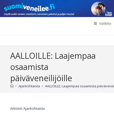
Siirry
suoraan
sisältöön
Valikko
AALLOILLE: Laajempaa
osaamista
päiväveneilijöille
>
Ajankohtaista
>
AALLOILLE: Laajempaa osaamista päiväveneili
Arkistot: Ajankohtaista