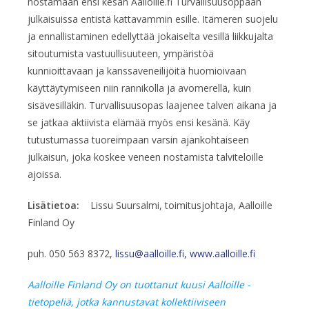
nostamaan ensi kesän Aalloille.fi Turvallisuusoppaan
julkaisuissa entistä kattavammin esille. Itämeren suojelu
ja ennallistaminen edellyttää jokaiselta vesillä liikkujalta
sitoutumista vastuullisuuteen, ympäristöä
kunnioittavaan ja kanssaveneilijöitä huomioivaan
käyttäytymiseen niin rannikolla ja avomerellä, kuin
sisävesilläkin. Turvallisuusopas laajenee talven aikana ja
se jatkaa aktiivista elämää myös ensi kesänä. Käy
tutustumassa tuoreimpaan varsin ajankohtaiseen
julkaisun, joka koskee veneen nostamista talviteloille
ajoissa.
Lisätietoa:
Lissu Suursalmi, toimitusjohtaja, Aalloille
Finland Oy
puh. 050 563 8372,
lissu@aalloille.fi,
www.aalloille.fi
Aalloille Finland Oy on tuottanut kuusi Aalloille -
tietopeliä, jotka kannustavat kollektiiviseen