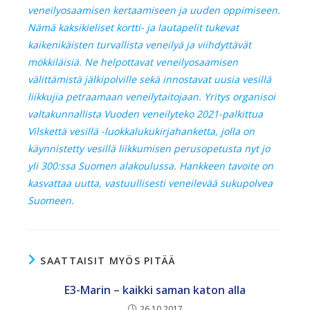
veneilyosaamisen kertaamiseen ja uuden oppimiseen.
Nämä kaksikieliset kortti- ja lautapelit tukevat
kaikenikäisten turvallista veneilyä ja viihdyttävät
mökkiläisiä. Ne helpottavat veneilyosaamisen
välittämistä jälkipolville sekä innostavat uusia vesillä
liikkujia petraamaan veneilytaitojaan. Yritys organisoi
valtakunnallista Vuoden veneilyteko 2021-palkittua
Vilskettä vesillä -luokkalukukirjahanketta, jolla on
käynnistetty vesillä liikkumisen perusopetusta nyt jo
yli 300:ssa Suomen alakoulussa. Hankkeen tavoite on
kasvattaa uutta, vastuullisesti veneilevää sukupolvea
Suomeen.
SAATTAISIT MYÖS PITÄÄ
E3-Marin – kaikki saman katon alla
26.10.2017