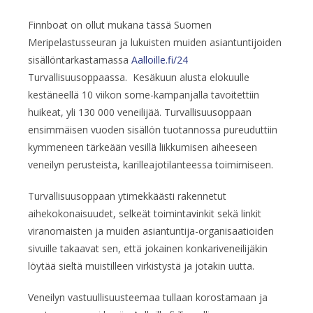
Finnboat on ollut mukana tässä Suomen
Meripelastusseuran ja lukuisten muiden asiantuntijoiden
sisällöntarkastamassa
Aalloille.fi/24
Turvallisuusoppaassa. Kesäkuun alusta elokuulle
kestäneellä 10 viikon some-kampanjalla tavoitettiin
huikeat, yli 130 000 veneilijää. Turvallisuusoppaan
ensimmäisen vuoden sisällön tuotannossa pureuduttiin
kymmeneen tärkeään vesillä liikkumisen aiheeseen
veneilyn perusteista, karilleajotilanteessa toimimiseen.
Turvallisuusoppaan ytimekkäästi rakennetut
aihekokonaisuudet, selkeät toimintavinkit sekä linkit
viranomaisten ja muiden asiantuntija-organisaatioiden
sivuille takaavat sen, että jokainen konkariveneilijäkin
löytää sieltä muistilleen virkistystä ja jotakin uutta.
Veneilyn vastuullisuusteemaa tullaan korostamaan ja