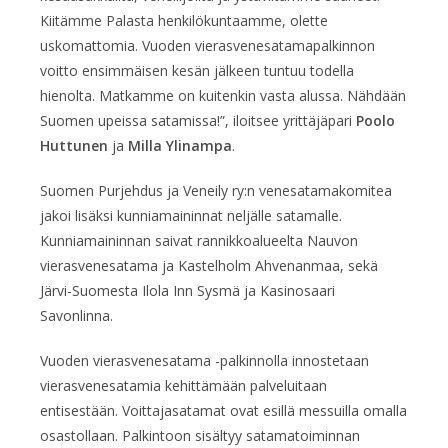
Kiitämme Palasta henkilökuntaamme, olette
uskomattomia. Vuoden vierasvenesatamapalkinnon
voitto ensimmäisen kesän jälkeen tuntuu todella
hienolta. Matkamme on kuitenkin vasta alussa. Nähdään
Suomen upeissa satamissa!”, iloitsee yrittäjäpari
Poolo
Huttunen
ja
Milla Ylinampa
.
Suomen Purjehdus ja Veneily ry:n venesatamakomitea
jakoi lisäksi kunniamaininnat neljälle satamalle.
Kunniamaininnan saivat rannikkoalueelta Nauvon
vierasvenesatama ja Kastelholm Ahvenanmaa, sekä
Järvi-Suomesta Ilola Inn Sysmä ja Kasinosaari
Savonlinna.
Vuoden vierasvenesatama -palkinnolla innostetaan
vierasvenesatamia kehittämään palveluitaan
entisestään. Voittajasatamat ovat esillä messuilla omalla
osastollaan. Palkintoon sisältyy satamatoiminnan