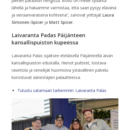
pienen paratiisin hengissä. Bodö on meille sydäntä
lähellä ja haluamme varmistaa, että saari pysyy elävänä
ja vieraanvaraisena kohteena”, sanovat yrittäjät
Laura
Simonen-Spicer
ja
Matt Spicer
.
Laivaranta Padas Päijänteen
kansallispuiston kupeessa
Laivaranta Palas sijaitsee eteläisellä Päijänteellä aivan
kansallispuiston edustalla. Hienot puitteet, loistava
ravintola ja veneilijät huomioiva ystävällinen palvelu
korostuvat äänestäjien palautteessa.
Tutustu satamaan tarkemmin: Laivaranta Palas