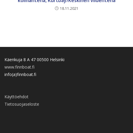
kolmantena, Kurtbay/Keskinen viidentenä
18.11.2021
Käenkuja 8 A 47 00500 Helsinki
www.finnboat.fi
info(a)finnboat.fi
Käyttöehdot
Tietosuojaseloste