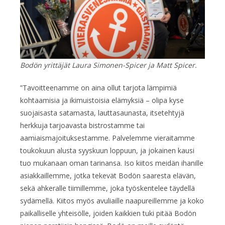
Bodön yrittäjät Laura Simonen-Spicer ja Matt Spicer.
”Tavoitteenamme on aina ollut tarjota lämpimiä
kohtaamisia ja ikimuistoisia elämyksiä – olipa kyse
suojaisasta satamasta, lauttasaunasta, itsetehtyjä
herkkuja tarjoavasta bistrostamme tai
aamiaismajoituksestamme. Palvelemme vieraitamme
toukokuun alusta syyskuun loppuun, ja jokainen kausi
tuo mukanaan oman tarinansa. Iso kiitos meidän ihanille
asiakkaillemme, jotka tekevät Bodön saaresta elävän,
sekä ahkeralle tiimillemme, joka työskentelee täydellä
sydämellä. Kiitos myös avuliaille naapureillemme ja koko
paikalliselle yhteisölle, joiden kaikkien tuki pitää Bodön