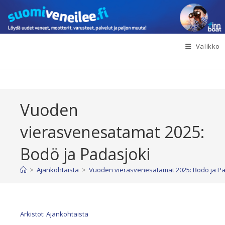
Siirry
suoraan
sisältöön
Valikko
Vuoden
vierasvenesatamat 2025:
Bodö ja Padasjoki
>
Ajankohtaista
>
Vuoden vierasvenesatamat 2025: Bodö ja Pa
Arkistot: Ajankohtaista