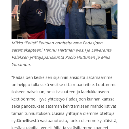
Mikko ”Peltsi” Peltolan onniteltavana Padasjoen
satamakapteeni Hannu Hartman (vas.) ja
Laivaranta
Palaksen
yrittäjäpariskunta Poolo Huttunen ja Milla
Ylinampa.
”Padasjoen keskeisen sijainnin ansiosta satamaamme
on helppo tulla sekä vesitse että maanteitse. Luotamme
iloiseen palveluun, positiivisuuteen ja laadukkaaseen
keittiöömme. Hyvä yhteistyö Padasjoen kunnan kanssa
sekä panostukset sataman kehittämiseen mahdollistivat
tämän tunnustuksen. Uusina yrittäjinä olemme otettuja
sydämellisestä vastaanotosta, jonka olemme kyläläisiltä,
kesäasukkailta, veneilijöiltä ja ystäviltämme saaneet.