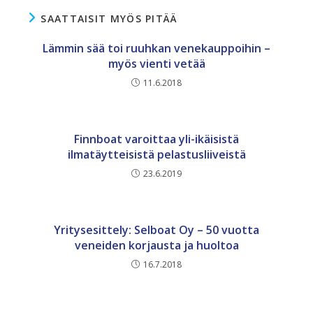
SAATTAISIT MYÖS PITÄÄ
Lämmin sää toi ruuhkan venekauppoihin –
myös vienti vetää
11.6.2018
Finnboat varoittaa yli-ikäisistä
ilmatäytteisistä pelastusliiveistä
23.6.2019
Yritysesittely: Selboat Oy – 50 vuotta
veneiden korjausta ja huoltoa
16.7.2018