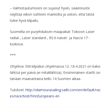
– Valmistautumiseni on sujunut hyvin, sääennuste
näyttää viikon suhteen mainiolta ja uskon, että tästä
tulee hyvä kilpailu.
Suomella on purjehduksen maapaikat Tokioon Laser
radial-, Laser standard-, RS:X-naiset- ja Nacra 17 -
luokissa.
***
Ohjelma: EM-kilpailun ohjelmassa 12.-16.4.2021 on kaksi
lähtöä per päivä (ei mitalilähtöä). Ensimmäinen startti on
tänään maanantaina kello 14 Suomen aikaa.
Tulokset:
http://vilamourasailing.sailti.com/en/default/rac
es/race/text/FinnEuropeans-en