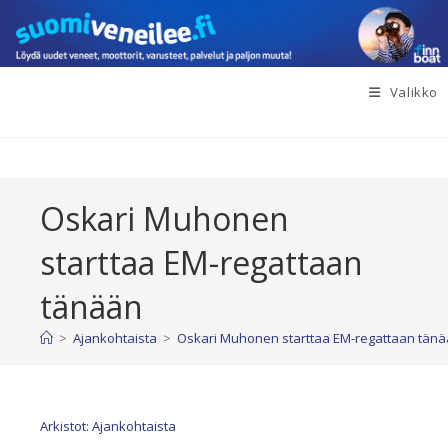
Siirry
suoraan
sisältöön
Valikko
Oskari Muhonen
starttaa EM-regattaan
tänään
>
Ajankohtaista
>
Oskari Muhonen starttaa EM-regattaan tän
Arkistot: Ajankohtaista