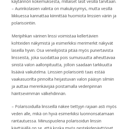
käytännön kokemuksesta, millaiset lasit vesillä tarvitaan.
– Aurinkolasien valinta on makukysymys, mutta vesillä
liikkuessa kannattaa kiinnittää huomiota linssien väriin ja
polarisointiin.
Meripihkan värinen linssi voimistaa kellertävien
kohteiden näkymistä ja esimerkiksi merimerkit näkyvät
laseilla hyvin. Osa veneilijöistä pitää myös punertavista
linsseistä, joka suodattaa pois sumuisuutta aiheuttavaa
sinistä valon aallonpituutta, jolloin saadaan tarkkuutta
lisäävä vaikutelma. Linssien polarisointi taas estää
vaakasuorilta pinnoilta heijastuvan valon pääsyn silmiin
ja auttaa merenkävijää poistamalla vedenpinnan
häiritsevimmän välkehdinnän.
– Polarisoiduilla linsseillä näkee tiettyyn rajaan asti myös
veden alle, mikä on hyvä esimerkiksi luonnonsatamaan
rantautuessa. Miinuspuolena polarisoidun linssin
käyttäjällä on se, että koska myös nestekidenäyttöiset