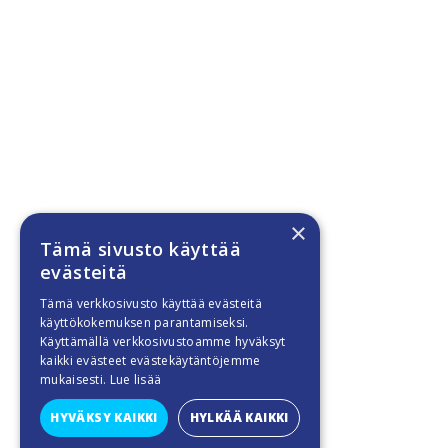
×
Tämä sivusto käyttää
evästeitä
Tämä verkkosivusto käyttää evästeitä
käyttökokemuksen parantamiseksi.
Käyttämällä verkkosivustoamme hyväksyt
kaikki evästeet evästekäytäntöjemme
mukaisesti.
Lue lisää
HYVÄKSY KAIKKI
HYLKÄÄ KAIKKI