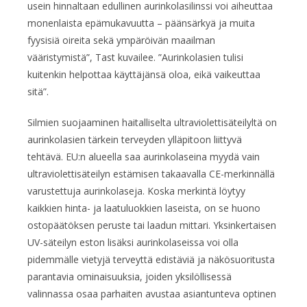
usein hinnaltaan edullinen aurinkolasilinssi voi aiheuttaa
monenlaista epämukavuutta – päänsärkyä ja muita
fyysisiä oireita sekä ympäröivän maailman
vääristymistä”, Tast kuvailee. ”Aurinkolasien tulisi
kuitenkin helpottaa käyttäjänsä oloa, eikä vaikeuttaa
sitä”.
Silmien suojaaminen haitalliselta ultraviolettisäteilyltä on
aurinkolasien tärkein terveyden ylläpitoon liittyvä
tehtävä. EU:n alueella saa aurinkolaseina myydä vain
ultraviolettisäteilyn estämisen takaavalla CE-merkinnällä
varustettuja aurinkolaseja. Koska merkintä löytyy
kaikkien hinta- ja laatuluokkien laseista, on se huono
ostopäätöksen peruste tai laadun mittari. Yksinkertaisen
UV-säteilyn eston lisäksi aurinkolaseissa voi olla
pidemmälle vietyjä terveyttä edistäviä ja näkösuoritusta
parantavia ominaisuuksia, joiden yksilöllisessä
valinnassa osaa parhaiten avustaa asiantunteva optinen