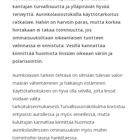
kantajan turvallisuutta ja ylläpitävät hyvää
terveyttä. Aurinkolasiostoksilla käyttötarkoitus
ratkaisee. Halvin on harvoin paras, mutta korkea
hintakaan ei takaa toimivuutta, jos
ominaisuuksiltaan oikeanlaisen tuotteen
valinnassa ei onnistuta. Vesillä kannattaa
kiinnittää huomiota linssien oikeaan väriin ja
polarisointiin.
Aurinkolasien tärkein tehtävä on silmään tulevan valon
määrän vähentäminen ja häikäisyn estäminen.
Käyttötarkoituksen on hyvä olla selvillä, jotta linssit
voidaan valita
tarkoituksenmukaisesti.Turvallisuusnäkökulma korostuu
erityisesti autoillessa ja myös veneillessä, mutta
kuluttajan kannattaa kiinnittää huomiota
aurinkolasilinssien ominaisuuksiin myös muihin
toimintoihin laseja hankittaessa.