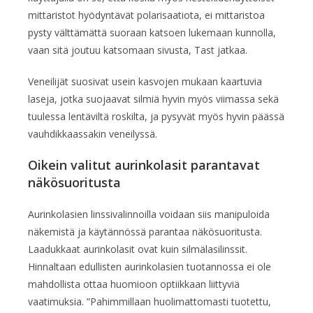
mittaristot hyödyntävät polarisaatiota, ei mittaristoa
pysty välttämättä suoraan katsoen lukemaan kunnolla,
vaan sitä joutuu katsomaan sivusta, Tast jatkaa.
Veneilijät suosivat usein kasvojen mukaan kaartuvia
laseja, jotka suojaavat silmiä hyvin myös viimassa sekä
tuulessa lentäviltä roskilta, ja pysyvät myös hyvin päässä
vauhdikkaassakin veneilyssä.
Oikein valitut aurinkolasit parantavat
näkösuoritusta
Aurinkolasien linssivalinnoilla voidaan siis manipuloida
näkemistä ja käytännössä parantaa näkösuoritusta.
Laadukkaat aurinkolasit ovat kuin silmälasilinssit.
Hinnaltaan edullisten aurinkolasien tuotannossa ei ole
mahdollista ottaa huomioon optiikkaan liittyviä
vaatimuksia. ”Pahimmillaan huolimattomasti tuotettu,