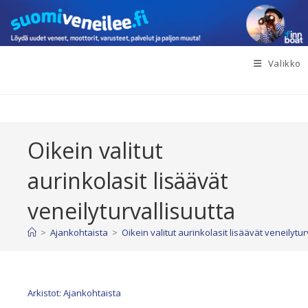
Siirry
suoraan
sisältöön
Valikko
Oikein valitut
aurinkolasit lisäävät
veneilyturvallisuutta
>
Ajankohtaista
>
Oikein valitut aurinkolasit lisäävät veneilytur
Arkistot: Ajankohtaista