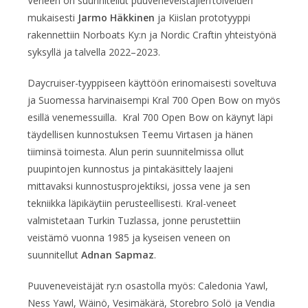
Veneen on suunnitellut puuveneveistäjien toiveiden
mukaisesti
Jarmo Häkkinen
ja Kiislan prototyyppi
rakennettiin Norboats Ky:n ja Nordic Craftin yhteistyönä
syksyllä ja talvella 2022–2023.
Daycruiser-tyyppiseen käyttöön erinomaisesti soveltuva
ja Suomessa harvinaisempi Kral 700 Open Bow on myös
esillä venemessuilla. Kral 700 Open Bow on käynyt läpi
täydellisen kunnostuksen Teemu Virtasen ja hänen
tiiminsä toimesta. Alun perin suunnitelmissa ollut
puupintojen kunnostus ja pintakäsittely laajeni
mittavaksi kunnostusprojektiksi, jossa vene ja sen
tekniikka läpikäytiin perusteellisesti. Kral-veneet
valmistetaan Turkin Tuzlassa, jonne perustettiin
veistämö vuonna 1985 ja kyseisen veneen on
suunnitellut
Adnan Sapmaz
.
Puuveneveistäjät ry:n osastolla myös: Caledonia Yawl,
Ness Yawl, Wäinö, Vesimäkärä, Storebro Solö ja Vendia