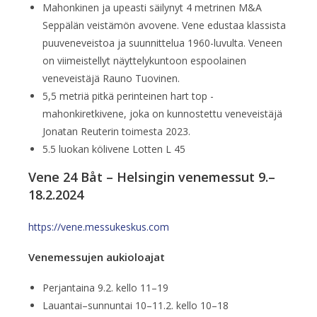
Mahonkinen ja upeasti säilynyt 4 metrinen M&A
Seppälän veistämön avovene. Vene edustaa klassista
puuveneveistoa ja suunnittelua 1960-luvulta. Veneen
on viimeistellyt näyttelykuntoon espoolainen
veneveistäjä Rauno Tuovinen.
5,5 metriä pitkä perinteinen hart top -
mahonkiretkivene, joka on kunnostettu veneveistäjä
Jonatan Reuterin toimesta 2023.
5.5 luokan kölivene Lotten L 45
Vene 24 Båt – Helsingin venemessut 9.–
18.2.2024
https://vene.messukeskus.com
Venemessujen aukioloajat
Perjantaina 9.2. kello 11–19
Lauantai–sunnuntai 10–11.2. kello 10–18​