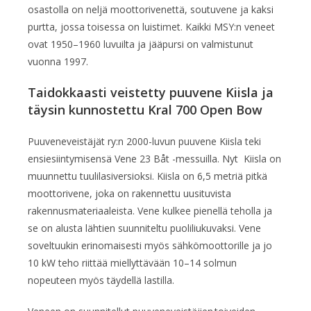
osastolla on neljä moottorivenettä, soutuvene ja kaksi
purtta, jossa toisessa on luistimet. Kaikki MSY:n veneet
ovat 1950–1960 luvuilta ja jääpursi on valmistunut
vuonna 1997.
Taidokkaasti veistetty puuvene Kiisla ja
täysin kunnostettu Kral 700 Open Bow
Puuveneveistäjät ry:n 2000-luvun puuvene Kiisla teki
ensiesiintymisensä Vene 23 Båt -messuilla. Nyt Kiisla on
muunnettu tuulilasiversioksi. Kiisla on 6,5 metriä pitkä
moottorivene, joka on rakennettu uusituvista
rakennusmateriaaleista. Vene kulkee pienellä teholla ja
se on alusta lähtien suunniteltu puoliliukuvaksi. Vene
soveltuukin erinomaisesti myös sähkömoottorille ja jo
10 kW teho riittää miellyttävään 10–14 solmun
nopeuteen myös täydellä lastilla.