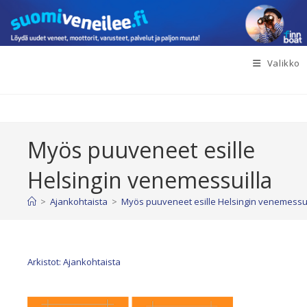
Siirry
suoraan
sisältöön
Valikko
Myös puuveneet esille
Helsingin venemessuilla
>
Ajankohtaista
>
Myös puuveneet esille Helsingin venemessui
Arkistot: Ajankohtaista