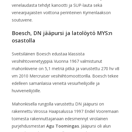
venelaudasta tehdyt kanootti ja SUP-lauta sekä
venearpajaisten voittona perinteinen Kymenlaakson
soutuvene.
Boesch, DN jääpursi ja latolöytö MYS:n
osastolla
Sveitsiläinen Boesch edustaa klassista
vesihiihtovenetyyppiä. Vuonna 1967 valmistunut
mahonkivene on 5,1 metriä pitkä ja varustettu 270 hv v8
vm 2010 Mercruiser vesihiihtomoottorilla. Boesch tekee
edelleen samanlaisia veneitä vesiurheilijoille ja
huviveneilijöille.
Mahonkisella rungolla varustettu DN jääpursi on
rakennettu Virossa Haapsalussa 1997 Endel Vooremaan
toimesta rakennuttajanaan edesmennyt virolainen
purjehdusmestari
Agu Toomingas
. Jääpursi oli alun