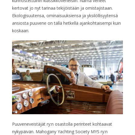
kunnostettuihin klassikkoveneisiin. Nämä veneet
kertovat jo nyt tarinaa tekijöistään ja omistajistaan.
Ekologisuutensa, ominaisuuksiensa ja yksilöllisyytensä
ansiosta puuvene on tällä hetkellä ajankohtaisempi kuin
koskaan.
Puuveneveistäjät ry:n osastolla perinteet kohtaavat
nykypäivän. Mahogany Yachting Society MYS ry:n