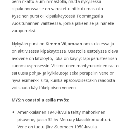
perin rikattu alumiinimastolla, mutta nykyisessä
kilpakunnossa se on varustettu hiilikuitumastolla.
Kyseinen pursi oli kilpailukäytössä Toomingasilla
vuosituhannen vaihteessa, jonka jälkeen se jäi hänelle
varapurreksi.
Nykyään pursi on
Kimmo Viljamaan
omistuksessa ja
on aktiivisessa kilpakäytössä. Osastolla esittelyssä oleva
avovene on latolöytö, joka on käynyt läpi perusteellisen
kunnostusprosessin. Viisimetrinen mäntyrunkoinen raato
sai uusia pohja- ja kylkilautoja sekä peräpeilin. Vene on
hyvä esimerkki siitä, kuinka epätoivoisestakin raadosta
voi saada käyttökelpoisen veneen.
MYS:n osastolla esillä myös:
Amerikkalainen 1940-luvulla tehty mahonkinen
pikavene, jossa 35 hv Mercury klassikkomoottori.
Vene on tuotu Järvi-Suomeen 1950-luvulla.