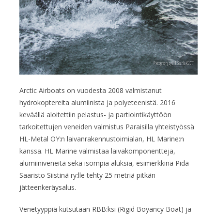
Arctic Airboats on vuodesta 2008 valmistanut
hydrokoptereita alumiinista ja polyeteenistä. 2016
keväällä aloitettiin pelastus- ja partiointikäyttöön
tarkoitettujen veneiden valmistus Paraisilla yhteistyössä
HL-Metal OY:n laivanrakennustoimialan, HL Marine:n
kanssa. HL Marine valmistaa laivakomponentteja,
alumiiniveneitä sekä isompia aluksia, esimerkkinä Pidä
Saaristo Siistinä ry:lle tehty 25 metriä pitkän
jätteenkeräysalus.
Venetyyppiä kutsutaan RBB:ksi (Rigid Boyancy Boat) ja