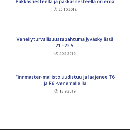
Pakkasnesteellä ja pakkasnesteellä on eroa
25.10.2018
Veneilyturvallisuustapahtuma Jyväskylässä
21.–22.5.
20.5.2016
Finnmaster-mallisto uudistuu ja laajenee T6
ja R6 -venemalleilla
13.9.2019