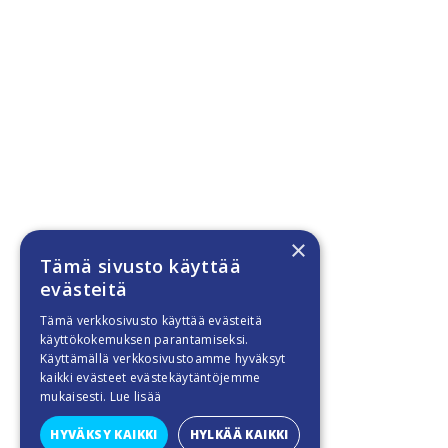
×
Tämä sivusto käyttää
evästeitä
Tämä verkkosivusto käyttää evästeitä
käyttökokemuksen parantamiseksi.
Käyttämällä verkkosivustoamme hyväksyt
kaikki evästeet evästekäytäntöjemme
mukaisesti.
Lue lisää
HYVÄKSY KAIKKI
HYLKÄÄ KAIKKI