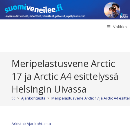
Siirry
suoraan
sisältöön
Valikko
Meripelastusvene Arctic
17 ja Arctic A4 esittelyssä
Helsingin Uivassa
>
Ajankohtaista
>
Meripelastusvene Arctic 17 ja Arctic A4 esitt
Arkistot: Ajankohtaista