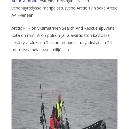
Arctic Airboats
esittelee Helsingin Uivassa
venenäyttelyssä meripelastusvene Arctic 17:n sekä Arctic
A4 –veneen.
Arctic P17 on viisimetrinen Search And Rescue apuvene,
joita on mm. Viron poliisin ja rajavartioston käytössä
sekä tytäraluksina Saksan meripelastusyhdistyksen 24-
metrisissä pelastusristeilijöissä.