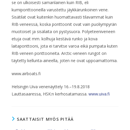
se on ulkoisesti samanlainen kuin RIB, eli
kumiponttooneilla varustettu jäykkärunkoinen vene.
Sisätilat ovat kuitenkin huomattavasti tilavammat kuin
RIB-veneessä, koska ponttoonit ovat vain puoliympyrän
muotoiset ja sisälaita on pystysuora. Polyeteeniveneen
etuja ovat mm. kolhuja kestävä runko ja kova
laitaponttooni, jota ei tarvitse varoa eikä pumpata kuten
RIB-veneen ponttooneita. Arctic-veneen rungot on
täytetty kellunta-aineella, joten ne ovat uppoamattomia.
www.airboats.fi
Helsingin Uiva venenäyttely 16.–19.8.2018
Lauttasaaressa, HSK:n kerhosatamassa.
www.uiva.fi
SAATTAISIT MYÖS PITÄÄ