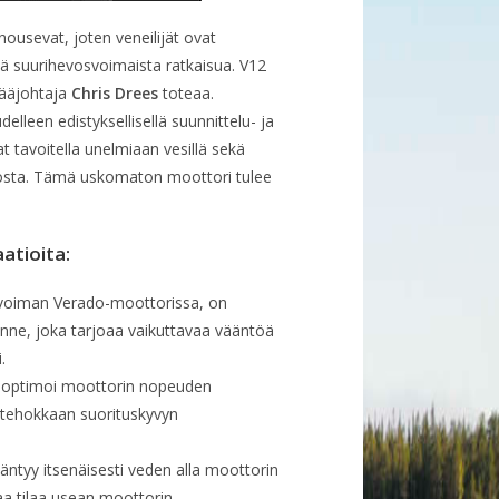
ousevat, joten veneilijät ovat
ä suurihevosvoimaista ratkaisua. V12
pääjohtaja
Chris Drees
toteaa.
leen edistyksellisellä suunnittelu- ja
t tavoitella unelmiaan vesillä sekä
hosta. Tämä uskomaton moottori tulee
atioita:
voiman Verado-moottorissa, on
kenne, joka tarjoaa vaikuttavaa vääntöä
.
o optimoi moottorin nopeuden
 tehokkaan suorituskyvyn
ntyy itsenäisesti veden alla moottorin
a tilaa usean moottorin