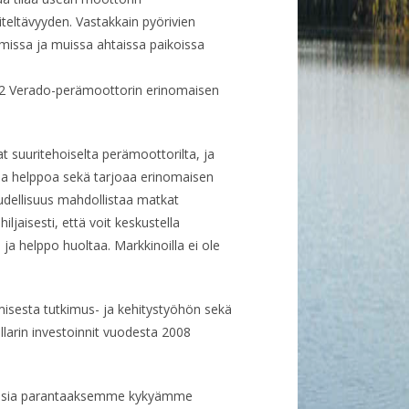
eltävyyden. Vastakkain pyörivien
issa ja muissa ahtaissa paikoissa
12 Verado-perämoottorin erinomaisen
t suuritehoiselta perämoottorilta, ja
a helppoa sekä tarjoaa erinomaisen
udellisuus mahdollistaa matkat
ljaisesti, että voit keskustella
ja helppo huoltaa. Markkinoilla ei ole
isesta tutkimus- ja kehitystyöhön sekä
llarin investoinnit vuodesta 2008
 vuosia parantaaksemme kykyämme