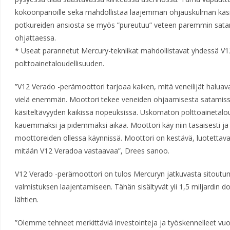
kokoonpanoille sekä mahdollistaa laajemman ohjauskulman käsit
potkureiden ansiosta se myös ”pureutuu” veteen paremmin satam
ohjattaessa.
* Useat parannetut Mercury-tekniikat mahdollistavat yhdessä V
polttoainetaloudellisuuden.
”V12 Verado -perämoottori tarjoaa kaiken, mitä veneilijät haluava
vielä enemmän. Moottori tekee veneiden ohjaamisesta satamiss
käsiteltävyyden kaikissa nopeuksissa. Uskomaton polttoainetalo
kauemmaksi ja pidemmäksi aikaa. Moottori käy niin tasaisesti ja hi
moottoreiden ollessa käynnissä. Moottori on kestävä, luotettava 
mitään V12 Veradoa vastaavaa”, Drees sanoo.
V12 Verado -perämoottori on tulos Mercuryn jatkuvasta sitoutum
valmistuksen laajentamiseen. Tähän sisältyvät yli 1,5 miljardin do
lähtien.
”Olemme tehneet merkittäviä investointeja ja työskennelleet