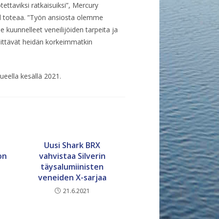
otettaviksi ratkaisuiksi”, Mercury
id toteaa. ”Työn ansiosta olemme
kuunnelleet veneilijöiden tarpeita ja
ylittävät heidän korkeimmatkin
eella kesällä 2021.
Uusi Shark BRX
on
vahvistaa Silverin
täysalumiinisten
veneiden X-sarjaa
21.6.2021