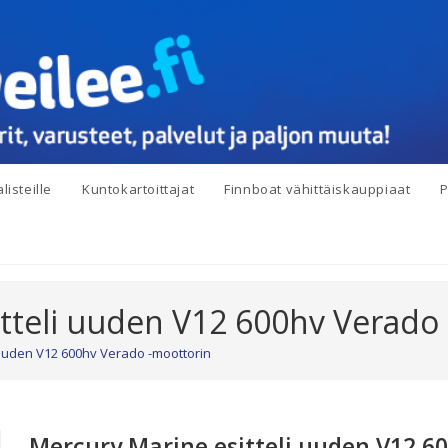
listeille
Kuntokartoittajat
Finnboat vähittäiskauppiaat
P
tteli uuden V12 600hv Verado
 uuden V12 600hv Verado -moottorin
Mercury Marine esitteli uuden V12 6