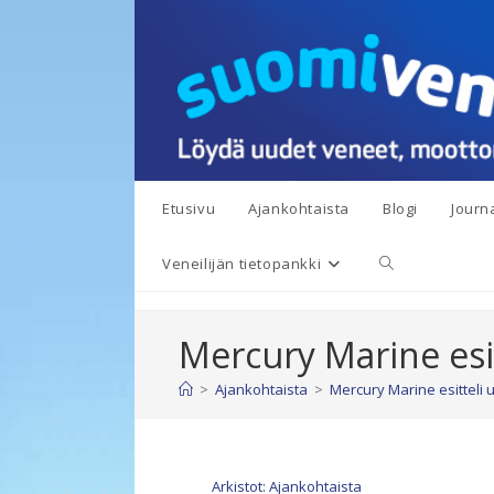
Siirry
suoraan
sisältöön
Etusivu
Ajankohtaista
Blogi
Journa
Toggle
Veneilijän tietopankki
website
Mercury Marine esi
search
>
Ajankohtaista
>
Mercury Marine esitteli
Arkistot: Ajankohtaista