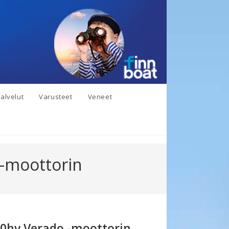
alvelut
Varusteet
Veneet
 -moottorin
00hv Verado -moottorin