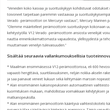
”Veneiden koko kasvaa ja suorituskykyyn kohdistuvat odotukset n
toivoneet tarpeitaan paremmin vastaavaa ja suorituskykyisempä
Verado -perämoottori on Mercuryn vastaus”, Mercury Marinen 
”Olemme määritelleet perämoottorin suorituskyvyn kokonaan uudel
kehitystyöllä. V12 Verado -perämoottorin ansiosta veneilijät voiva
nauttia ennenkokemattomasta vapaudesta, ylellisyydestä ja te
muuttamaan veneilyn tulevaisuuden.”
Sisältää seuraavia vallankumouksellisia tuoteinnova
* Maailman ensimmäisessä V12-perämoottorissa, eli 600 hevos
vapaasti hengittävä, suuritilavuuksinen, neljän nokka-akselin ra
ja saa painavat veneet liukuun sekä kiihtymään marssiin nopeasti
* Alan ensimmäinen kaksinopeuksinen automaattinen vaihteist
kuormituksen mukaan, mahdollistaa voimakkaan kiihdytyksen ja
matkanopeuksilla.
* Alan ensimmäinen perämoottorin kääntyvä vaihteistokotelo kää
pysyessä tilaa säästävässä kiinteässä asennossa. Tämä vapautta