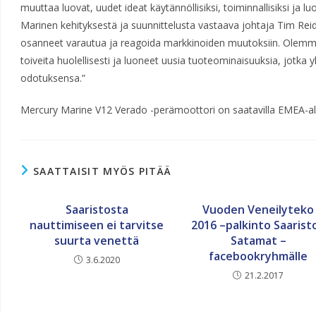
muuttaa luovat, uudet ideat käytännöllisiksi, toiminnallisiksi ja lu
Marinen kehityksestä ja suunnittelusta vastaava johtaja Tim Re
osanneet varautua ja reagoida markkinoiden muutoksiin. Olemme 
toiveita huolellisesti ja luoneet uusia tuoteominaisuuksia, jotka 
odotuksensa.”
Mercury Marine V12 Verado -perämoottori on saatavilla EMEA-alu
SAATTAISIT MYÖS PITÄÄ
Saaristosta
Vuoden Veneilyteko
nauttimiseen ei tarvitse
2016 –palkinto Saarist
suurta venettä
Satamat –
facebookryhmälle
3.6.2020
21.2.2017