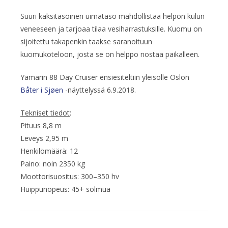
Suuri kaksitasoinen uimataso mahdollistaa helpon kulun
veneeseen ja tarjoaa tilaa vesiharrastuksille. Kuomu on
sijoitettu takapenkin taakse saranoituun
kuomukoteloon, josta se on helppo nostaa paikalleen.
Yamarin 88 Day Cruiser ensiesiteltiin yleisölle Oslon
Båter i Sjøen
-näyttelyssä 6.9.2018.
Tekniset tiedot
:
Pituus 8,8 m
Leveys 2,95 m
Henkilömäärä: 12
Paino: noin 2350 kg
Moottorisuositus: 300–350 hv
Huippunopeus: 45+ solmua