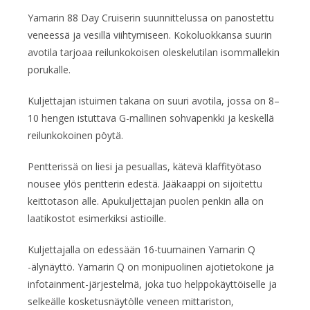
Yamarin 88 Day Cruiserin suunnittelussa on panostettu
veneessä ja vesillä viihtymiseen. Kokoluokkansa suurin
avotila tarjoaa reilunkokoisen oleskelutilan isommallekin
porukalle.
Kuljettajan istuimen takana on suuri avotila, jossa on 8–
10 hengen istuttava G-mallinen sohvapenkki ja keskellä
reilunkokoinen pöytä.
Pentterissä on liesi ja pesuallas, kätevä klaffityötaso
nousee ylös pentterin edestä. Jääkaappi on sijoitettu
keittotason alle. Apukuljettajan puolen penkin alla on
laatikostot esimerkiksi astioille.
Kuljettajalla on edessään 16-tuumainen Yamarin Q
-älynäyttö. Yamarin Q on monipuolinen ajotietokone ja
infotainment-järjestelmä, joka tuo helppokäyttöiselle ja
selkeälle kosketusnäytölle veneen mittariston,