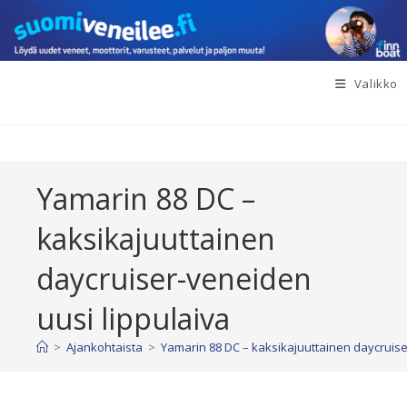
Siirry
suoraan
sisältöön
Valikko
Yamarin 88 DC –
kaksikajuuttainen
daycruiser-veneiden
uusi lippulaiva
>
Ajankohtaista
>
Yamarin 88 DC – kaksikajuuttainen daycruise