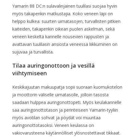
Yamarin 88 DC:n sulavalinjainen tuulilasi suojaa hyvin
myös takapenkin matkustajia. Koko veneen läpi on
helppo kulkea: suurten uimatasojen, turvallisten pitkien
kaiteiden, takapenkin oikean puolen askelman, sekä
veneen keskeltä kannelle nousevien rappusten ja
avattavan tuulilasin ansiosta veneessä liikkuminen on
sujuvaa ja turvallista.
Tilaa auringonottoon ja vesillä
viihtymiseen
Keskikajuutan makuupatja sopii suoraan kuomukotelon
ja moottorin väliselle uimatasolle, jolloin tasosta
saadaan hulppea auringonottopeti. Myös keulakannelle
saa auringonottotason ja perinteiseen Yamarin-tyyliin
myös avotilan sohvat ja pöydät voi muuntaa
auringonottotasoksi. Veneen keulassa on
vakiovarusteena käytännölliset ylösnostettavat tikkaat.