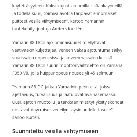
käytettävyyteen. Kaksi kajuuttaa omilla sisäänkäynneillä
ja todella suuri, toimiva avotila tarjoavat erinomaiset
puitteet vesillä viihtymiseen”, kertoo Yamarinin
tuotekehitysjohtaja
Anders Kurtén
.
Yamarin 88 DC:n ajo-ominaisuudet miellyttävät
vaativaakin kuljettajaa. Veneen vakaa ajotuntuma säilyy
suurissakin nopeuksissa ja kovemmassakin kelissä.
Yamarin 88 DC:n suurin moottorivaihtoehto on Yamaha
F350 V8, jolla huippunopeus nousee yli 45 solmuun.
”Yamarin 88 DC jatkaa Yamarinin perinteitä, joissa
ajettavuus, turvallisuus ja laatu ovat avainasemassa.
Uusi, ajaton muotoilu ja tarkkaan mietityt yksityiskohdat
nostavat daycruiser-veneilyn täysin uudelle tasolle”,
sanoo Kurtén.
Suunniteltu vesillä viihtymiseen