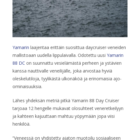
Yamarin
laajentaa erittäin suosittua daycruiser-veneiden
mallistoaan uudella lippulaivalla. Odotettu uusi
Yamarin
88 DC
on suunnattu vesielämästä perheen ja ystävien
kanssa nauttivalle veneilijälle, joka arvostaa hyviä
oleskelutiloja, tyylikästä ulkonäköä ja erinomaisia ajo-
ominaisuuksia.
Lähes yhdeksän metriä pitkä Yamarin 88 Day Cruiser
tarjoaa 12 hengelle mukavat olosuhteet veneretkeilyyn
ja kahteen kajuuttaan mahtuu yöpymään jopa viisi
henkilöä.
”Veneessä on yhdistetty ajaton muotoilu sosiaaliseen