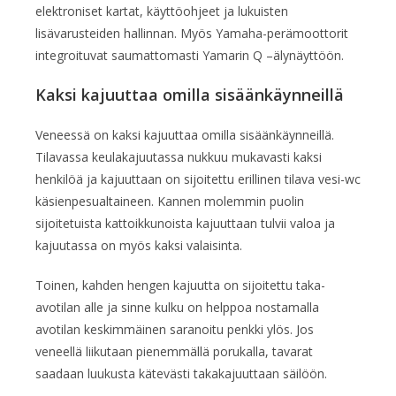
elektroniset kartat, käyttöohjeet ja lukuisten
lisävarusteiden hallinnan. Myös Yamaha-perämoottorit
integroituvat saumattomasti Yamarin Q –älynäyttöön.
Kaksi kajuuttaa omilla sisäänkäynneillä
Veneessä on kaksi kajuuttaa omilla sisäänkäynneillä.
Tilavassa keulakajuutassa nukkuu mukavasti kaksi
henkilöä ja kajuuttaan on sijoitettu erillinen tilava vesi-wc
käsienpesualtaineen. Kannen molemmin puolin
sijoitetuista kattoikkunoista kajuuttaan tulvii valoa ja
kajuutassa on myös kaksi valaisinta.
Toinen, kahden hengen kajuutta on sijoitettu taka-
avotilan alle ja sinne kulku on helppoa nostamalla
avotilan keskimmäinen saranoitu penkki ylös. Jos
veneellä liikutaan pienemmällä porukalla, tavarat
saadaan luukusta kätevästi takakajuuttaan säilöön.