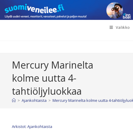
Siirry
suoraan
sisältöön
Valikko
Mercury Marinelta
kolme uutta 4-
tahtiöljyluokkaa
>
Ajankohtaista
>
Mercury Marinelta kolme uutta 4-tahtiöljylu
Arkistot: Ajankohtaista