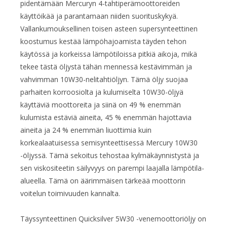
pidentämään Mercuryn 4-tahtiperämoottoreiden
käyttöikää ja parantamaan niiden suorituskykyä.
Vallankumouksellinen toisen asteen supersynteettinen
koostumus kestää lämpöhajoamista täyden tehon
käytössä ja korkeissa lämpötiloissa pitkiä aikoja, mikä
tekee tästä öljystä tähän mennessä kestävimmän ja
vahvimman 10W30-nelitahtiöljyn. Tämä öljy suojaa
parhaiten korroosiolta ja kulumiselta 10W30-öljyä
käyttäviä moottoreita ja siinä on 49 % enemmän
kulumista estäviä aineita, 45 % enemmän hajottavia
aineita ja 24 % enemmän liuottimia kuin
korkealaatuisessa semisynteettisessä Mercury 10W30
-öljyssä. Tämä sekoitus tehostaa kylmäkäynnistystä ja
sen viskositeetin säilyvyys on parempi laajalla lämpötila-
alueella. Tämä on äärimmäisen tärkeää moottorin
voitelun toimivuuden kannalta.
Täyssynteettinen Quicksilver 5W30 -venemoottoriöljy on