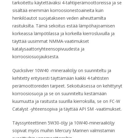
tarkoitettu käytettäväksi 4-tahtiperämoottoreissa ja se
sisältää enemmän korroosionestoaineita kuin
henkilöautot suojatakseen veden aiheuttamilta
rasituksilta. Tämä sekoitus estää lämpöhajoamisen
korkeassa lämpötilassa ja korkeilla kierrosluvuilla ja
täyttää uusimmat NMMA-vaatimukset
katalysaattoriyhteensopivuudesta ja
korroosiosuojauksesta.
Quicksilver 10W40 -mineraaliöljy on suunniteltu ja
kehitetty erityisesti täyttämään kaikki 4-tahtisten
perämoottoreiden tarpeet. Sekoituksessa on kehittynyt
korroosiosuoja ja se on suunniteltu kestämään
kuumuutta ja rasitusta suurilla kierroksilla, se on FC-W
Catalyst -yhteensopiva ja täyttää API SM -vaatimukset.
Täyssynteettinen 5W30-öljy ja 10W40-mineraaliöljy
sopivat myös muihin Mercury Marinen valmistamiin