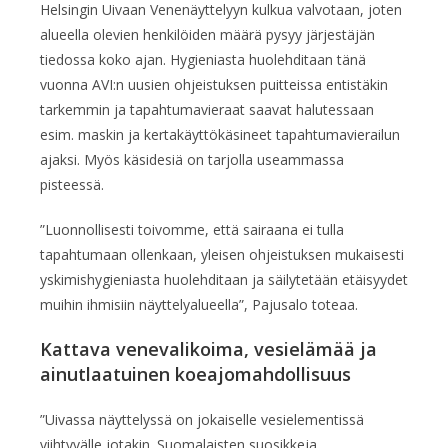
Helsingin Uivaan Venenäyttelyyn kulkua valvotaan, joten
alueella olevien henkilöiden määrä pysyy järjestäjän
tiedossa koko ajan. Hygieniasta huolehditaan tänä
vuonna AVI:n uusien ohjeistuksen puitteissa entistäkin
tarkemmin ja tapahtumavieraat saavat halutessaan
esim. maskin ja kertakäyttökäsineet tapahtumavierailun
ajaksi. Myös käsidesiä on tarjolla useammassa
pisteessä.
”Luonnollisesti toivomme, että sairaana ei tulla
tapahtumaan ollenkaan, yleisen ohjeistuksen mukaisesti
yskimishygieniasta huolehditaan ja säilytetään etäisyydet
muihin ihmisiin näyttelyalueella”, Pajusalo toteaa.
Kattava venevalikoima, vesielämää ja
ainutlaatuinen koeajomahdollisuus
”Uivassa näyttelyssä on jokaiselle vesielementissä
viihtyvälle jotakin. Suomalaisten suosikkeja