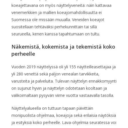
koeajettavana on myös näyttelyveneitä: näin kattavaa
venemerkkien ja mallien koeajomahdollisuutta ei
Suomessa ole missään muualla. Veneiden koeajot
suositellaan tehtäväksi perhekunnittain tai sillä
seurueella, kenen kanssa tapahtumaan on tultu.
Näkemistä, kokemista ja tekemistä koko
perheelle
Vuoden 2019 näyttelyssä oli yli 155 näytteilleasettajaa ja
yli 280 venettä sekä paljon venealan tarvikkeita,
varusteita ja palveluita. Tulevan näyttelyn ennakkomyynti
on sujunut hyvin ja näyttelyn odotetaan kooltaan ja
valikoimaltaan pysyvän viime vuotta vastaavalla tasolla.
Näyttelyalueella on tuttuun tapaan päivittäin
monipuolista ohjelmaa, koeajoja sekä erilaisia näytöksiä
ja esityksiä koko perheelle. Lava-ohjelmia seuratessa voi