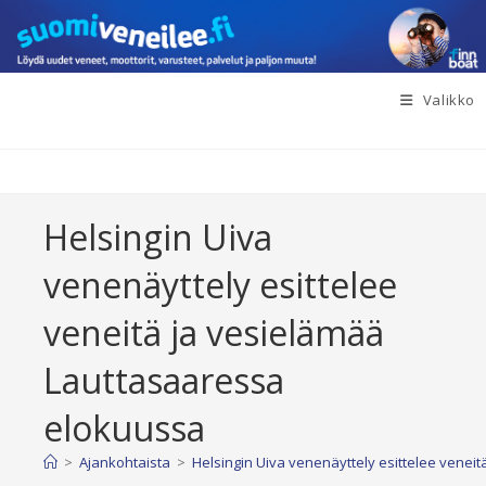
Siirry
suoraan
sisältöön
Valikko
Helsingin Uiva
venenäyttely esittelee
veneitä ja vesielämää
Lauttasaaressa
elokuussa
>
Ajankohtaista
>
Helsingin Uiva venenäyttely esittelee venei