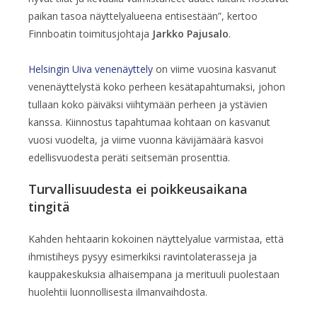
paikan tasoa näyttelyalueena entisestään”, kertoo
Finnboatin toimitusjohtaja
Jarkko Pajusalo
.
Helsingin Uiva venenäyttely
on viime vuosina kasvanut
venenäyttelystä koko perheen kesätapahtumaksi, johon
tullaan koko päiväksi viihtymään perheen ja ystävien
kanssa. Kiinnostus tapahtumaa kohtaan on kasvanut
vuosi vuodelta, ja viime vuonna kävijämäärä kasvoi
edellisvuodesta peräti seitsemän prosenttia.
Turvallisuudesta ei poikkeusaikana
tingitä
Kahden hehtaarin kokoinen näyttelyalue varmistaa, että
ihmistiheys pysyy esimerkiksi ravintolaterasseja ja
kauppakeskuksia alhaisempana ja merituuli puolestaan
huolehtii luonnollisesta ilmanvaihdosta.