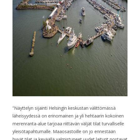
”Näyttelyn sijainti Helsingin keskustan välittömässä
läheisyydessä on erinomainen ja yli hehtaarin kokoinen
merenranta-alue tarjoaa riittävän väljät tilat turvalliselle
yleisötapahtumalle. Maaosastoille on jo ennestään
hyvät tilat ja keväällä valmistuneet uudet laiturit nostavat