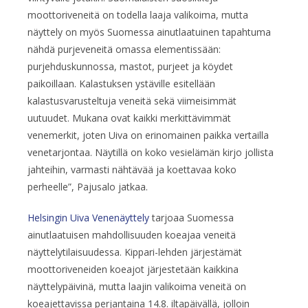
moottoriveneitä on todella laaja valikoima, mutta
näyttely on myös Suomessa ainutlaatuinen tapahtuma
nähdä purjeveneitä omassa elementissään:
purjehduskunnossa, mastot, purjeet ja köydet
paikoillaan. Kalastuksen ystäville esitellään
kalastusvarusteltuja veneitä sekä viimeisimmät
uutuudet. Mukana ovat kaikki merkittävimmät
venemerkit, joten Uiva on erinomainen paikka vertailla
venetarjontaa. Näytillä on koko vesielämän kirjo jollista
jahteihin, varmasti nähtävää ja koettavaa koko
perheelle”, Pajusalo jatkaa.
Helsingin Uiva Venenäyttely
tarjoaa Suomessa
ainutlaatuisen mahdollisuuden koeajaa veneitä
näyttelytilaisuudessa. Kippari-lehden järjestämät
moottoriveneiden koeajot järjestetään kaikkina
näyttelypäivinä, mutta laajin valikoima veneitä on
koeajettavissa perjantaina 14.8. iltapäivällä, jolloin