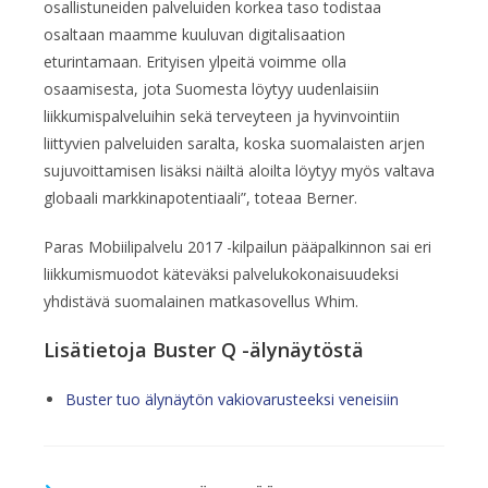
osallistuneiden palveluiden korkea taso todistaa
osaltaan maamme kuuluvan digitalisaation
eturintamaan. Erityisen ylpeitä voimme olla
osaamisesta, jota Suomesta löytyy uudenlaisiin
liikkumispalveluihin sekä terveyteen ja hyvinvointiin
liittyvien palveluiden saralta, koska suomalaisten arjen
sujuvoittamisen lisäksi näiltä aloilta löytyy myös valtava
globaali markkinapotentiaali”, toteaa Berner.
Paras Mobiilipalvelu 2017 -kilpailun pääpalkinnon sai eri
liikkumismuodot käteväksi palvelukokonaisuudeksi
yhdistävä suomalainen matkasovellus Whim.
Lisätietoja Buster Q -älynäytöstä
Buster tuo älynäytön vakiovarusteeksi veneisiin