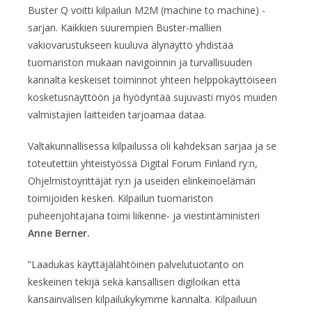
Buster Q voitti kilpailun M2M (machine to machine) -
sarjan. Kaikkien suurempien Buster-mallien
vakiovarustukseen kuuluva älynäyttö yhdistää
tuomariston mukaan navigoinnin ja turvallisuuden
kannalta keskeiset toiminnot yhteen helppokäyttöiseen
kosketusnäyttöön ja hyödyntää sujuvasti myös muiden
valmistajien laitteiden tarjoamaa dataa.
Valtakunnallisessa kilpailussa oli kahdeksan sarjaa ja se
toteutettiin yhteistyössä Digital Forum Finland ry:n,
Ohjelmistoyrittäjät ry:n ja useiden elinkeinoelämän
toimijoiden kesken. Kilpailun tuomariston
puheenjohtajana toimi liikenne- ja viestintäministeri
Anne Berner.
”Laadukas käyttäjälähtöinen palvelutuotanto on
keskeinen tekijä sekä kansallisen digiloikan että
kansainvälisen kilpailukykymme kannalta. Kilpailuun