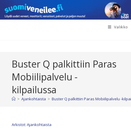
Siirry
suoraan
sisältöön
Valikko
Buster Q palkittiin Paras
Mobiilipalvelu -
kilpailussa
>
Ajankohtaista
>
Buster Q palkittiin Paras Mobiilipalvelu -kilpa
Arkistot: Ajankohtaista