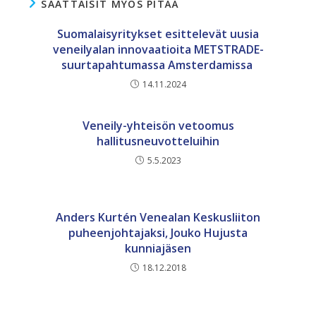
SAATTAISIT MYÖS PITÄÄ
Suomalaisyritykset esittelevät uusia
veneilyalan innovaatioita METSTRADE-
suurtapahtumassa Amsterdamissa
14.11.2024
Veneily-yhteisön vetoomus
hallitusneuvotteluihin
5.5.2023
Anders Kurtén Venealan Keskusliiton
puheenjohtajaksi, Jouko Hujusta
kunniajäsen
18.12.2018