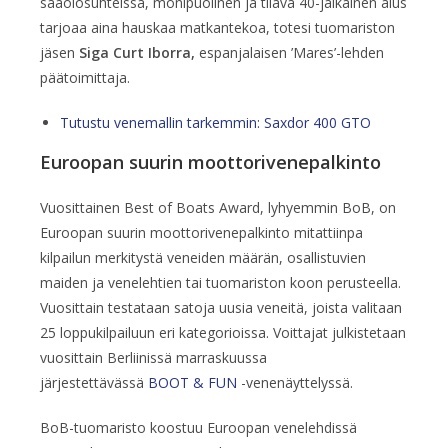
sääolosuhteissa, monipuolinen ja tilava 40-jalkainen alus
tarjoaa aina hauskaa matkantekoa, totesi tuomariston
jäsen
Siga Curt Iborra,
espanjalaisen ’Mares’-lehden
päätoimittaja.
Tutustu venemallin tarkemmin: Saxdor 400 GTO
Euroopan suurin moottorivenepalkinto
Vuosittainen Best of Boats Award, lyhyemmin BoB, on
Euroopan suurin moottorivenepalkinto mitattiinpa
kilpailun merkitystä veneiden määrän, osallistuvien
maiden ja venelehtien tai tuomariston koon perusteella.
Vuosittain testataan satoja uusia veneitä, joista valitaan
25 loppukilpailuun eri kategorioissa. Voittajat julkistetaan
vuosittain Berliinissä marraskuussa
järjestettävässä
BOOT & FUN
-venenäyttelyssä.
BoB-tuomaristo koostuu Euroopan venelehdissä