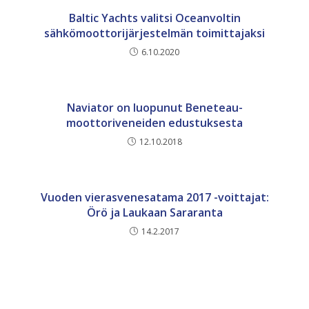
Baltic Yachts valitsi Oceanvoltin
sähkömoottorijärjestelmän toimittajaksi
6.10.2020
Naviator on luopunut Beneteau-
moottoriveneiden edustuksesta
12.10.2018
Vuoden vierasvenesatama 2017 -voittajat:
Örö ja Laukaan Sararanta
14.2.2017