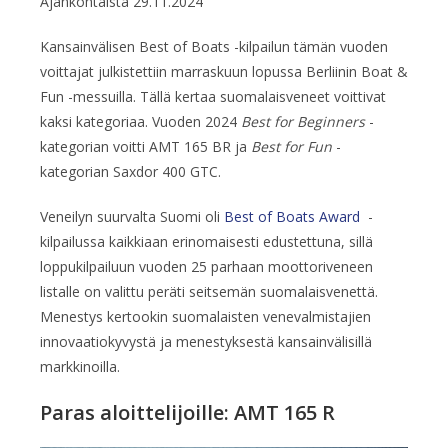
Ajankohtaista
29.11.2024
Kansainvälisen Best of Boats -kilpailun tämän vuoden
voittajat julkistettiin marraskuun lopussa Berliinin Boat &
Fun -messuilla. Tällä kertaa suomalaisveneet voittivat
kaksi kategoriaa. Vuoden 2024
Best for Beginners
-
kategorian voitti AMT 165 BR ja
Best for Fun
-
kategorian Saxdor 400 GTC.
Veneilyn suurvalta Suomi oli
Best of Boats Award
-
kilpailussa kaikkiaan erinomaisesti edustettuna, sillä
loppukilpailuun vuoden 25 parhaan moottoriveneen
listalle on valittu peräti seitsemän suomalaisvenettä.
Menestys kertookin suomalaisten venevalmistajien
innovaatiokyvystä ja menestyksestä kansainvälisillä
markkinoilla.
Paras aloittelijoille: AMT 165 R