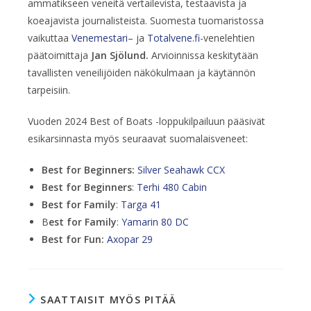
ammatikseen veneitä vertailevista, testaavista ja
koeajavista journalisteista. Suomesta tuomaristossa
vaikuttaa
Venemestari
– ja
Totalvene.fi
-venelehtien
päätoimittaja
Jan Sjölund.
Arvioinnissa keskitytään
tavallisten veneilijöiden näkökulmaan ja käytännön
tarpeisiin.
Vuoden 2024 Best of Boats -loppukilpailuun pääsivät
esikarsinnasta myös seuraavat suomalaisveneet:
Best for Beginners:
Silver Seahawk CCX
Best for Beginners
:
Terhi 480 Cabin
Best for Family
:
Targa 41
B
est for Family
:
Yamarin 80 DC
Best for Fun:
Axopar 29
SAATTAISIT MYÖS PITÄÄ