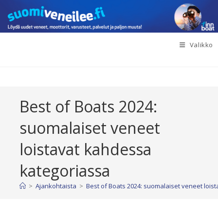
Siirry
suoraan
sisältöön
Valikko
Best of Boats 2024:
suomalaiset veneet
loistavat kahdessa
kategoriassa
>
Ajankohtaista
>
Best of Boats 2024: suomalaiset veneet lois