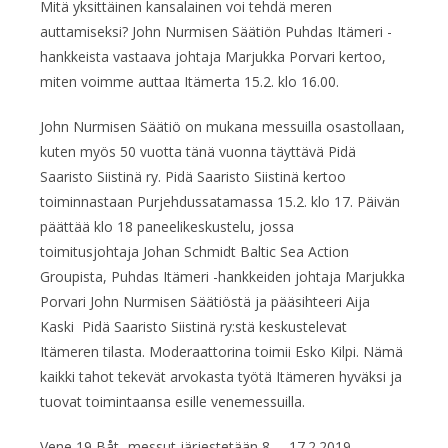
Mitä yksittäinen kansalainen voi tehdä meren
auttamiseksi? John Nurmisen Säätiön Puhdas Itämeri -
hankkeista vastaava johtaja Marjukka Porvari kertoo,
miten voimme auttaa Itämerta 15.2. klo 16.00.
John Nurmisen Säätiö on mukana messuilla osastollaan,
kuten myös 50 vuotta tänä vuonna täyttävä Pidä
Saaristo Siistinä ry. Pidä Saaristo Siistinä kertoo
toiminnastaan Purjehdussatamassa 15.2. klo 17. Päivän
päättää klo 18 paneelikeskustelu, jossa
toimitusjohtaja Johan Schmidt Baltic Sea Action
Groupista, Puhdas Itämeri -hankkeiden johtaja Marjukka
Porvari John Nurmisen Säätiöstä ja pääsihteeri Aija
Kaski Pidä Saaristo Siistinä ry:stä keskustelevat
Itämeren tilasta. Moderaattorina toimii Esko Kilpi. Nämä
kaikki tahot tekevät arvokasta työtä Itämeren hyväksi ja
tuovat toimintaansa esille venemessuilla.
Vene 19 Båt -messut järjestetään 8. – 17.2.2019