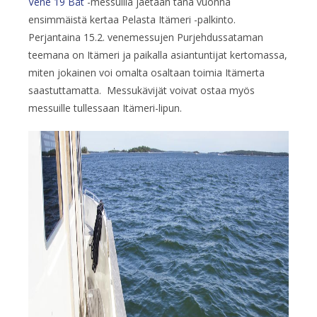
Vene 19 Båt
-messuilla jaetaan tänä vuonna
ensimmäistä kertaa Pelasta Itämeri -palkinto.
Perjantaina 15.2. venemessujen Purjehdussataman
teemana on Itämeri ja paikalla asiantuntijat kertomassa,
miten jokainen voi omalta osaltaan toimia Itämerta
saastuttamatta. Messukävijät voivat ostaa myös
messuille tullessaan Itämeri-lipun.