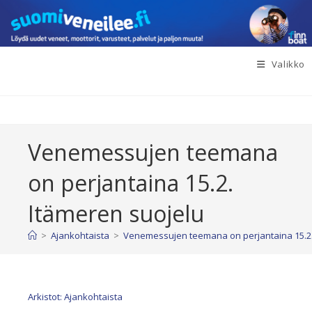
Siirry
suoraan
sisältöön
Valikko
Venemessujen teemana
on perjantaina 15.2.
Itämeren suojelu
>
Ajankohtaista
>
Venemessujen teemana on perjantaina 15.2.
Arkistot: Ajankohtaista