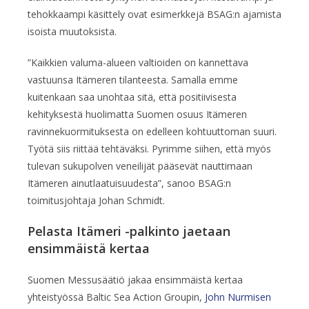
tehokkaampi käsittely ovat esimerkkejä BSAG:n ajamista
isoista muutoksista.
”Kaikkien valuma-alueen valtioiden on kannettava
vastuunsa Itämeren tilanteesta. Samalla emme
kuitenkaan saa unohtaa sitä, että positiivisesta
kehityksestä huolimatta Suomen osuus Itämeren
ravinnekuormituksesta on edelleen kohtuuttoman suuri.
Työtä siis riittää tehtäväksi. Pyrimme siihen, että myös
tulevan sukupolven veneilijät pääsevät nauttimaan
Itämeren ainutlaatuisuudesta”, sanoo BSAG:n
toimitusjohtaja Johan Schmidt.
Pelasta Itämeri -palkinto jaetaan
ensimmäistä kertaa
Suomen Messusäätiö jakaa ensimmäistä kertaa
yhteistyössä Baltic Sea Action Groupin,
John Nurmisen