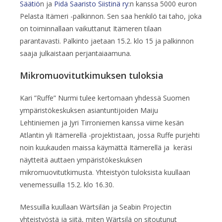
Säätiö
n ja
Pidä Saaristo Siistinä ry
:n kanssa 5000 euron
Pelasta Itämeri -palkinnon. Sen saa henkilö tai taho, joka
on toiminnallaan vaikuttanut Itämeren tilaan
parantavasti. Palkinto jaetaan 15.2. klo 15 ja palkinnon
saaja julkaistaan perjantaiaamuna.
Mikromuovitutkimuksen tuloksia
Kari ”Ruffe” Nurmi tulee kertomaan yhdessä Suomen
ympäristökeskuksen asiantuntijoiden Maiju
Lehtiniemen ja Jyri Tirroniemen kanssa viime kesän
Atlantin yli Itämerellä -projektistaan, jossa Ruffe purjehti
noin kuukauden maissa käymättä Itämerellä ja keräsi
näytteitä auttaen ympäristökeskuksen
mikromuovitutkimusta. Yhteistyön tuloksista kuullaan
venemessuilla 15.2. klo 16.30.
Messuilla kuullaan Wärtsilän ja Seabin Projectin
yhteistyöstä ja siitä, miten Wärtsilä on sitoutunut