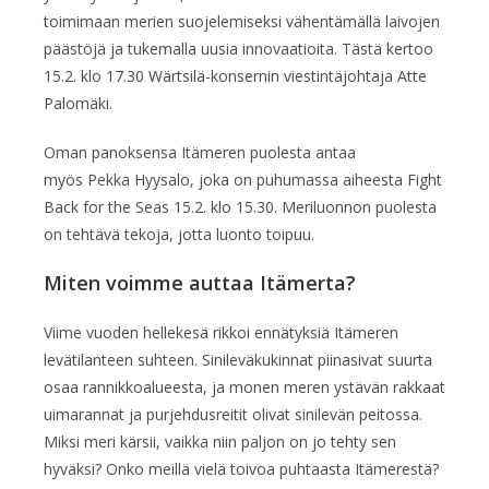
toimimaan merien suojelemiseksi vähentämällä laivojen
päästöjä ja tukemalla uusia innovaatioita. Tästä kertoo
15.2. klo 17.30 Wärtsilä-konsernin viestintäjohtaja Atte
Palomäki.
Oman panoksensa Itämeren puolesta antaa
myös Pekka Hyysalo, joka on puhumassa aiheesta Fight
Back for the Seas 15.2. klo 15.30. Meriluonnon puolesta
on tehtävä tekoja, jotta luonto toipuu.
Miten voimme auttaa Itämerta?
Viime vuoden hellekesä rikkoi ennätyksiä Itämeren
levätilanteen suhteen. Sinileväkukinnat piinasivat suurta
osaa rannikkoalueesta, ja monen meren ystävän rakkaat
uimarannat ja purjehdusreitit olivat sinilevän peitossa.
Miksi meri kärsii, vaikka niin paljon on jo tehty sen
hyväksi? Onko meillä vielä toivoa puhtaasta Itämerestä?