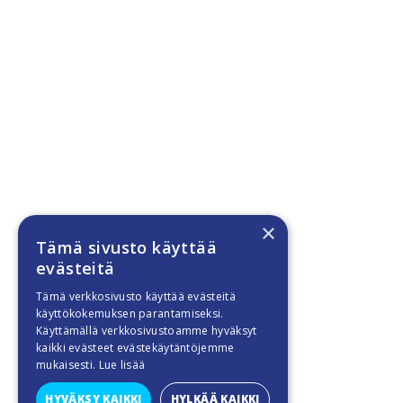
×
Tämä sivusto käyttää
evästeitä
Tämä verkkosivusto käyttää evästeitä
käyttökokemuksen parantamiseksi.
Käyttämällä verkkosivustoamme hyväksyt
kaikki evästeet evästekäytäntöjemme
mukaisesti.
Lue lisää
HYVÄKSY KAIKKI
HYLKÄÄ KAIKKI