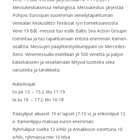
Messukeskuksessa Helsingissä. Messukeskus järjestää
Pohjois-Euroopan suurimman veneilytapahtuman
Venealan Keskusliitto Finnboat ry:n toimeksiannosta.
Vene 19 Båt -messut tuo esille Baltic Sea Action Groupin
toimintaa ja tuo tapahtumaan entistä enemmän Itämeri-
sisältöä. Messujen pääyhteistyökumppani on Mercedes-
Benz. Venemessuilla esitellään yli 500 venettä ja paljon
kalastukseen ja vesielämään liittyviä tuotteita sekä
varusteita ja tarvikkeita.
Aukioloajat
to-pe 13. – 15.2. klo 11-19
la-su 16. – 17.2. klo 10-18
Pääsyliput aikuiset 19 e/ lapset (7-15 v) ja erikoisliput 12
e. Itämerilippu maksaa euron enemmän.
Ryhmäliput ovelta 12 e/hlö ja ennakkoon ostettuna 10
e/hlö, ryhmässä min 10 hlöä.