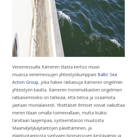
Venemessuilla Itämeren tilasta kertoo muun
muassa venemessujen yhteistyökumppani
Baltic Sea
Action Group
, joka hakee ratkaisuja Itämeren ongelmiin
yhteistyön kautta. Itämeren monimutkaisten ongelmien
ratkaisemiseksi on tärkeää, että tietoa ja osaamista
jaetaan monialaisesti. Yksittäiset ihmiset voivat vaikuttaa
meren tilaan omalla toiminnallaan, mutta lisäksi
tarvitaan laajempaa, systeemitason muutosta.
Maanviljelykäytäntöjen päivittäminen, ja
eläintuotannosta syntyvien biomassojen kestävämpi ja