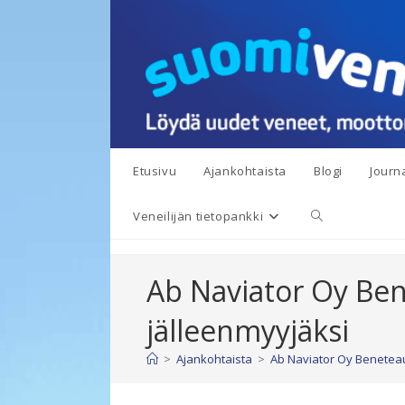
Siirry
suoraan
sisältöön
Etusivu
Ajankohtaista
Blogi
Journa
Toggle
Veneilijän tietopankki
website
Ab Naviator Oy Be
search
jälleenmyyjäksi
>
Ajankohtaista
>
Ab Naviator Oy Benetea