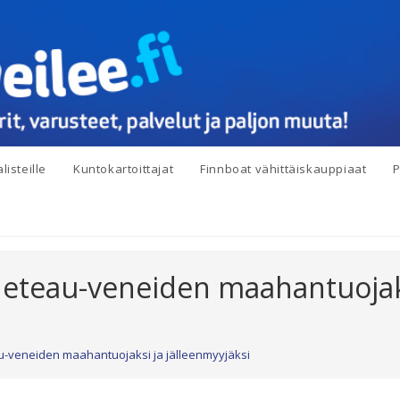
listeille
Kuntokartoittajat
Finnboat vähittäiskauppiaat
P
neteau-veneiden maahantuojak
u-veneiden maahantuojaksi ja jälleenmyyjäksi