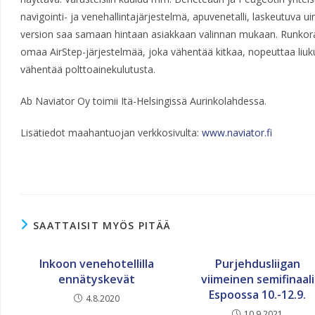
navigointi- ja venehallintajärjestelmä, apuvenetalli, laskeutuva 
version saa samaan hintaan asiakkaan valinnan mukaan. Runko
omaa AirStep-järjestelmää, joka vähentää kitkaa, nopeuttaa liu
vähentää polttoainekulutusta.
Ab Naviator Oy toimii Itä-Helsingissä Aurinkolahdessa.
Lisätiedot maahantuojan verkkosivulta:
www.naviator.fi
SAATTAISIT MYÖS PITÄÄ
Inkoon venehotellilla
Purjehdusliigan
ennätyskevät
viimeinen semifinaali
Espoossa 10.-12.9.
4.8.2020
10.9.2021