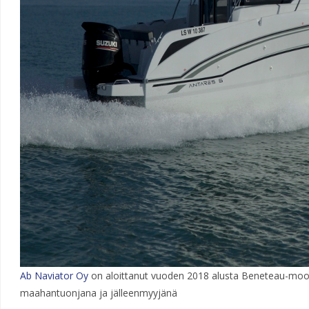
Ab Naviator Oy
on aloittanut vuoden 2018 alusta Beneteau-mo
maahantuonjana ja jälleenmyyjänä