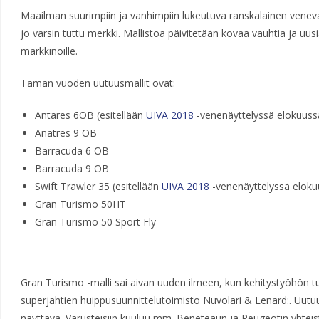
Maailman suurimpiin ja vanhimpiin lukeutuva ranskalainen venev
jo varsin tuttu merkki. Mallistoa päivitetään kovaa vauhtia ja uus
markkinoille.
Tämän vuoden uutuusmallit ovat:
Antares 6OB (esitellään
UIVA 2018
-venenäyttelyssä elokuuss
Anatres 9 OB
Barracuda 6 OB
Barracuda 9 OB
Swift Trawler 35 (esitellään
UIVA 2018
-venenäyttelyssä eloku
Gran Turismo 50HT
Gran Turismo 50 Sport Fly
Gran Turismo -malli sai aivan uuden ilmeen, kun kehitystyöhön
superjahtien huippusuunnittelutoimisto Nuvolari & Lenard:. Uutuu
näyttävä. Varusteisiin kuuluu mm. Beneteaun ja Peugeotin yht