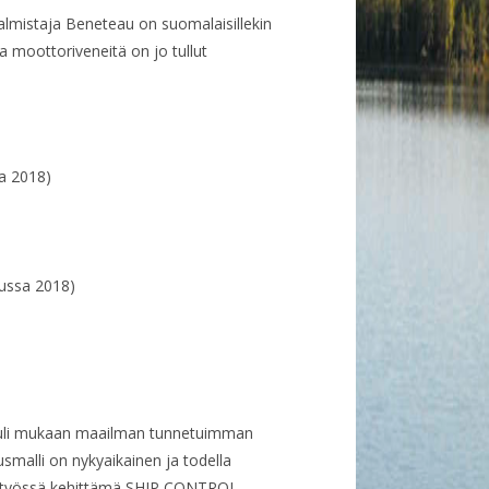
almistaja Beneteau on suomalaisillekin
ia moottoriveneitä on jo tullut
a 2018)
ussa 2018)
 tuli mukaan maailman tunnetuimman
smalli on nykyaikainen ja todella
eistyössä kehittämä SHIP CONTROL