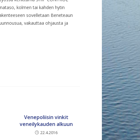
uimataso, kolmen tai kahden hytin
rakenteeseen sovelletaan Beneteaun
kuunnousua, vakauttaa ohjausta ja
Venepoliisin vinkit
veneilykauden alkuun
22.4.2016