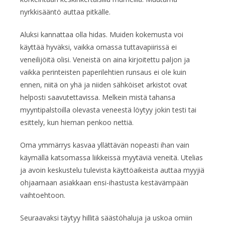
nyrkkisääntö auttaa pitkälle.
Aluksi kannattaa olla hidas. Muiden kokemusta voi
käyttää hyväksi, vaikka omassa tuttavapiirissä ei
veneilijöitä olisi. Veneistä on aina kirjoitettu paljon ja
vaikka perinteisten paperilehtien runsaus ei ole kuin
ennen, niitä on yhä ja niiden sähköiset arkistot ovat
helposti saavutettavissa. Melkein mistä tahansa
myyntipalstoilla olevasta veneestä löytyy jokin testi tai
esittely, kun hieman penkoo nettiä.
Oma ymmärrys kasvaa yllättävän nopeasti ihan vain
käymällä katsomassa liikkeissä myytäviä veneitä. Utelias
ja avoin keskustelu tulevista käyttöaikeista auttaa myyjiä
ohjaamaan asiakkaan ensi-ihastusta kestävämpään
vaihtoehtoon.
Seuraavaksi täytyy hillitä säästöhaluja ja uskoa omiin