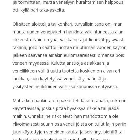
jäi toimintaan, mutta veneilyyn hurahtamisen helppous
otti kyllä pari taka-askelta.
Oli sitten aloittelija tai konkari, turvallisin tapa on ilman
muuta uuden venepaketin hankinta vakiintuneesta alan
liikkeestä. Näin on yhä, vaikka ne ajat lienevät pysyvästi
takana, jolloin saattoi luottaa muutaman vuoden käytön
jälkeen saavansa ainakin euromääräisesti omansa pois
veneen myydessä. Kuluttajansuoja asiakkaan ja
veneliikkeen välillä uutta tuotetta koskien on aivan eri
luokkaa, kuin käytetyissä veneissä ylipäänsä ja
yksityisten henkilöiden välisissä kaupoissa erityisesti.
Mutta kun hankinta on pakko tehdä sillä rahalla, mikä on
käytettävissä, joskus pitää hyväksyä riskejä tai jäädä
maihin. Onneksi ne riskit eivät ihan mahdottomia ole.
Ylivoimaisesti suurin osa veneilijöistä on tullut lajin pariin
juuri käytettyjen veneiden kautta ja selvinnyt pienillä tai
korkeintaan keskinkertaisilla murheilla. Muutama