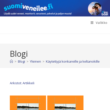
Siirry
suoraan
sisältöön
Valikko
Blogi
>
Blogi
>
Yleinen
>
Käytettyjä konkareille ja keltanokille
Arkistot: Artikkeli