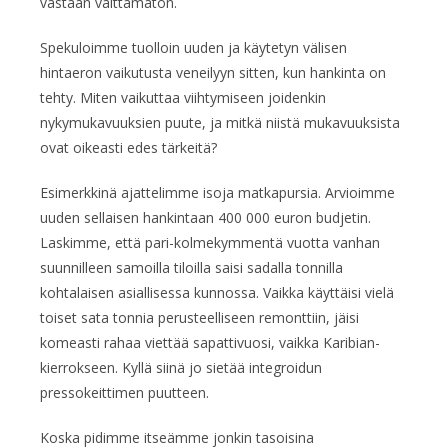
vastaan väittämätön.
Spekuloimme tuolloin uuden ja käytetyn välisen
hintaeron vaikutusta veneilyyn sitten, kun hankinta on
tehty. Miten vaikuttaa viihtymiseen joidenkin
nykymukavuuksien puute, ja mitkä niistä mukavuuksista
ovat oikeasti edes tärkeitä?
Esimerkkinä ajattelimme isoja matkapursia. Arvioimme
uuden sellaisen hankintaan 400 000 euron budjetin.
Laskimme, että pari-kolmekymmentä vuotta vanhan
suunnilleen samoilla tiloilla saisi sadalla tonnilla
kohtalaisen asiallisessa kunnossa. Vaikka käyttäisi vielä
toiset sata tonnia perusteelliseen remonttiin, jäisi
komeasti rahaa viettää sapattivuosi, vaikka Karibian-
kierrokseen. Kyllä siinä jo sietää integroidun
pressokeittimen puutteen.
Koska pidimme itseämme jonkin tasoisina