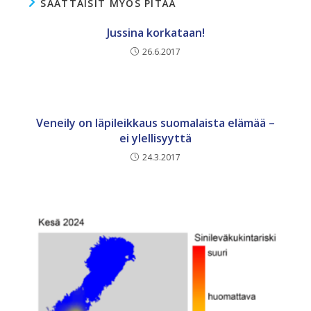
SAATTAISIT MYÖS PITÄÄ
Jussina korkataan!
26.6.2017
Veneily on läpileikkaus suomalaista elämää –
ei ylellisyyttä
24.3.2017