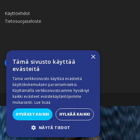
Käyttöehdot
Tietosuojaseloste
×
Tämä sivusto käyttää
evästeitä
Tämä verkkosivusto käyttää evästeitä
käyttökokemuksen parantamiseksi.
Käyttämällä verkkosivustoamme hyväksyt
kaikki evästeet evästekäytäntöjemme
Suomiveneilee © 2026
mukaisesti.
Lue lisää
HYVÄKSY KAIKKI
HYLKÄÄ KAIKKI
NÄYTÄ TIEDOT
SUORITUSKYVYLLISET