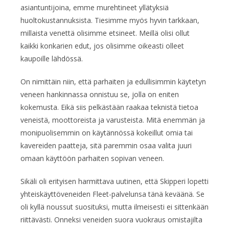
asiantuntijoina, emme murehtineet yllätyksiä
huoltokustannuksista. Tiesimme myös hyvin tarkkaan,
millaista venettä olisimme etsineet. Meillä olisi ollut
kaikki konkarien edut, jos olisimme oikeasti olleet
kaupoille lähdössä.
On nimittäin niin, että parhaiten ja edullisimmin käytetyn
veneen hankinnassa onnistuu se, jolla on eniten
kokemusta. Eikä siis pelkästään raakaa teknistä tietoa
veneistä, moottoreista ja varusteista. Mitä enemmän ja
monipuolisemmin on käytännössä kokeillut omia tai
kavereiden paatteja, sitä paremmin osaa valita juuri
omaan käyttöön parhaiten sopivan veneen.
Sikäli oli erityisen harmittava uutinen, että Skipperi lopetti
yhteiskäyttöveneiden Fleet-palvelunsa tänä keväänä. Se
oli kyllä noussut suosituksi, mutta ilmeisesti ei sittenkään
riittävästi. Onneksi veneiden suora vuokraus omistajilta