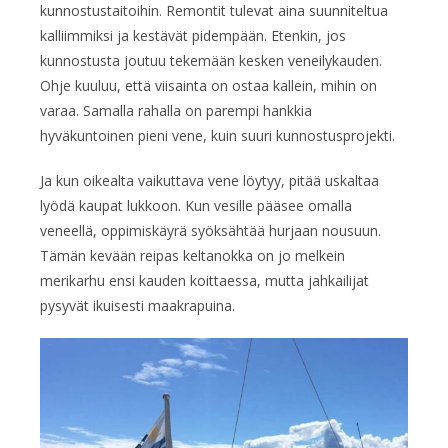
kunnostustaitoihin. Remontit tulevat aina suunniteltua
kalliimmiksi ja kestävät pidempään. Etenkin, jos
kunnostusta joutuu tekemään kesken veneilykauden.
Ohje kuuluu, että viisainta on ostaa kallein, mihin on
varaa. Samalla rahalla on parempi hankkia
hyväkuntoinen pieni vene, kuin suuri kunnostusprojekti.
Ja kun oikealta vaikuttava vene löytyy, pitää uskaltaa
lyödä kaupat lukkoon. Kun vesille pääsee omalla
veneellä, oppimiskäyrä syöksähtää hurjaan nousuun.
Tämän kevään reipas keltanokka on jo melkein
merikarhu ensi kauden koittaessa, mutta jahkailijat
pysyvät ikuisesti maakrapuina.