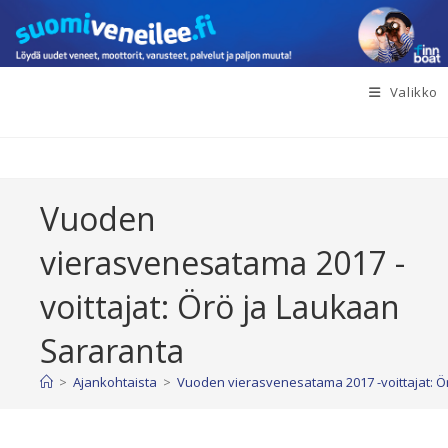
Siirry
suoraan
sisältöön
Valikko
Vuoden
vierasvenesatama 2017 -
voittajat: Örö ja Laukaan
Sararanta
>
Ajankohtaista
>
Vuoden vierasvenesatama 2017 -voittajat: Ö