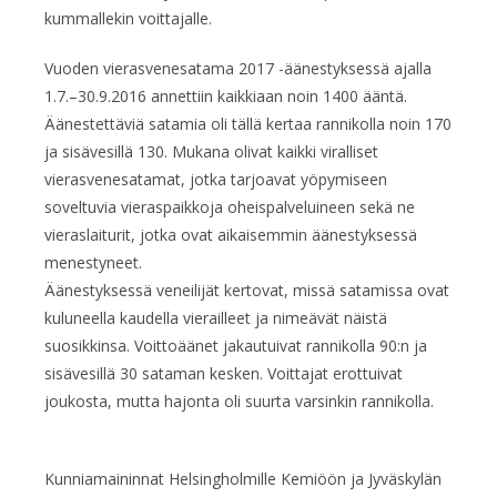
kummallekin voittajalle.
Vuoden vierasvenesatama 2017 -äänestyksessä ajalla
1.7.–30.9.2016 annettiin kaikkiaan noin 1400 ääntä.
Äänestettäviä satamia oli tällä kertaa rannikolla noin 170
ja sisävesillä 130. Mukana olivat kaikki viralliset
vierasvenesatamat, jotka tarjoavat yöpymiseen
soveltuvia vieraspaikkoja oheispalveluineen sekä ne
vieraslaiturit, jotka ovat aikaisemmin äänestyksessä
menestyneet.
Äänestyksessä veneilijät kertovat, missä satamissa ovat
kuluneella kaudella vierailleet ja nimeävät näistä
suosikkinsa. Voittoäänet jakautuivat rannikolla 90:n ja
sisävesillä 30 sataman kesken. Voittajat erottuivat
joukosta, mutta hajonta oli suurta varsinkin rannikolla.
Kunniamaininnat Helsingholmille Kemiöön ja Jyväskylän