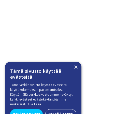
×
Tämä sivusto käyttää
evästeitä
Tämä verkkosivusto käyttää evästeitä
käyttökokemuksen parantamiseksi.
Käyttämällä verkkosivustoamme hyväksyt
kaikki evästeet evästekäytäntöjemme
mukaisesti.
Lue lisää
HYVÄKSY KAIKKI
HYLKÄÄ KAIKKI