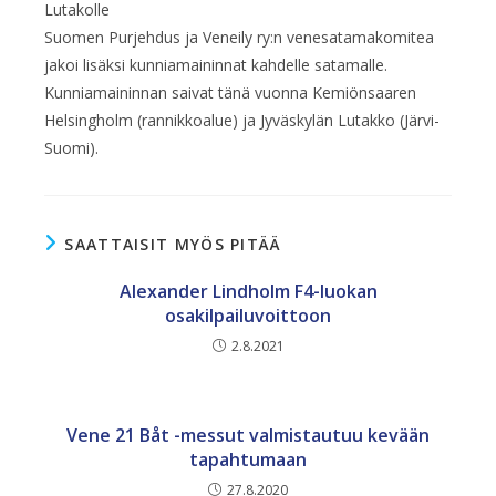
Lutakolle
Suomen Purjehdus ja Veneily ry:n venesatamakomitea
jakoi lisäksi kunniamaininnat kahdelle satamalle.
Kunniamaininnan saivat tänä vuonna Kemiönsaaren
Helsingholm (rannikkoalue) ja Jyväskylän Lutakko (Järvi-
Suomi).
SAATTAISIT MYÖS PITÄÄ
Alexander Lindholm F4-luokan
osakilpailuvoittoon
2.8.2021
Vene 21 Båt -messut valmistautuu kevään
tapahtumaan
27.8.2020