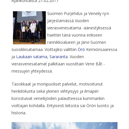
Ajankohtaista
21.02.2017
Suomen Purjehdus ja Veneily ry:n
järjestämässä Vuoden
vierasvenesatama -äänestyksessä
haettiin tänä vuonna erikseen
rannikkoalueen ja Järvi-Suomen
suosikkisatamaa. Voittajiksi valittiin
Örö
Kemiönsaaressa
ja
Laukaan satama, Sararanta
. Vuoden
vierasvenesatamat palkitaan vuosittain Vene Båt -
messujen yhteydessä.
Tasokkaat ja monipuoliset palvelut, motivoitunut
henkilökunta sekä yleinen viihtyisyys ja ilmapiiri
korostuivat veneilijöiden palautteessa kummankin
voittajan kohdalla. Erityisesti kiitosta sai Örön luonto ja
historia.