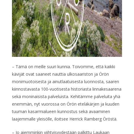
– Tämä on meille suuri kunnia. Toivomme, että kaikki
kävijät ovat saaneet nauttia ulkosaariston ja Örön
monimuotoisesta ja ainutlaatuisesta luonnosta, saaren
kiinnostavasta 100-vuotisesta historiasta linnakesaarena
sekä moninaisista palveluista. Kehitämme palveluita yhä
enemmän, nyt vuorossa on Örön eteläkärjen ja kuuden
tuuman kasarmialueen kunnostus sekä avaaminen
laajemmalle yleisölle, iloitsee Herrick Ramberg Öröstä.
– Jo aiemminkin viihtyisyydestään palkittu Laukaan