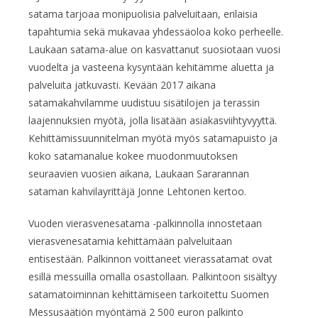
satama tarjoaa monipuolisia palveluitaan, erilaisia
tapahtumia sekä mukavaa yhdessäoloa koko perheelle.
Laukaan satama-alue on kasvattanut suosiotaan vuosi
vuodelta ja vasteena kysyntään kehitämme aluetta ja
palveluita jatkuvasti. Kevään 2017 aikana
satamakahvilamme uudistuu sisätilojen ja terassin
laajennuksien myötä, jolla lisätään asiakasviihtyvyyttä.
Kehittämissuunnitelman myötä myös satamapuisto ja
koko satamanalue kokee muodonmuutoksen
seuraavien vuosien aikana, Laukaan Sararannan
sataman kahvilayrittäjä Jonne Lehtonen kertoo.
Vuoden vierasvenesatama -palkinnolla innostetaan
vierasvenesatamia kehittämään palveluitaan
entisestään. Palkinnon voittaneet vierassatamat ovat
esillä messuilla omalla osastollaan. Palkintoon sisältyy
satamatoiminnan kehittämiseen tarkoitettu Suomen
Messusäätiön myöntämä 2 500 euron palkinto