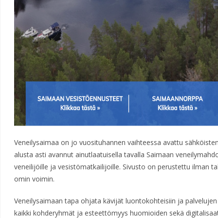
Veneilysaimaa on jo vuosituhannen vaihteessa avattu sähköiste
alusta asti avannut ainutlaatuisella tavalla Saimaan veneilymahdol
veneilijöille ja vesistömatkailijoille. Sivusto on perustettu ilman t
omin voimin.
Veneilysaimaan tapa ohjata kävijät luontokohteisiin ja palvelujen
kaikki kohderyhmät ja esteettömyys huomioiden sekä digitalisaat