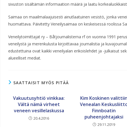
sivuston sisältämän informaation määrä ja laatu korkealuokkaist
Saimaa on maailmalaajuisesti ainutlaatuinen vesistö, jonka veneil
huomattava. Päivitetty Veneilysaimaa on keskeisessä roolissa S
Veneilytoimittajat ry – Båtjournalisterna rf on vuonna 1991 perust
veneilystä ja merenkulusta kirjoittavaa journalistia ja kuvajournal
edustettuina ovat kaikki veneilyalan erikoislehdet ja -julkaisut s
alueelliset mediat.
SAATTAISIT MYÖS PITÄÄ
Vakuutusyhtiö vinkkaa:
Kim Koskinen valittii
Vältä nämä virheet
Venealan Keskusliitt
veneen vesillelaskussa
Finnboatin
puheenjohtajaksi
20.4.2016
29.11.2019