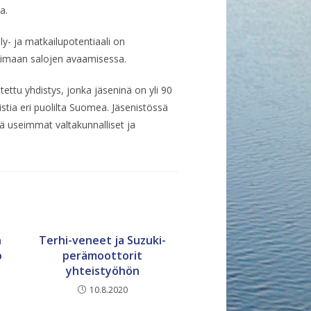
a.
y- ja matkailupotentiaali on
aimaan salojen avaamisessa.
ettu yhdistys, jonka jäseninä on yli 90
istia eri puolilta Suomea. Jäsenistössä
ekä useimmat valtakunnalliset ja
n
Terhi-veneet ja Suzuki-
o
perämoottorit
yhteistyöhön
10.8.2020