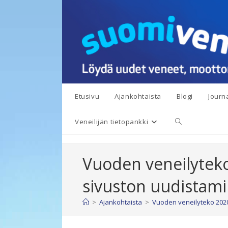
Siirry
suoraan
sisältöön
Etusivu
Ajankohtaista
Blogi
Journa
Toggle
Veneilijän tietopankki
website
Vuoden veneilyteko
search
sivuston uudistam
>
Ajankohtaista
>
Vuoden veneilyteko 2020