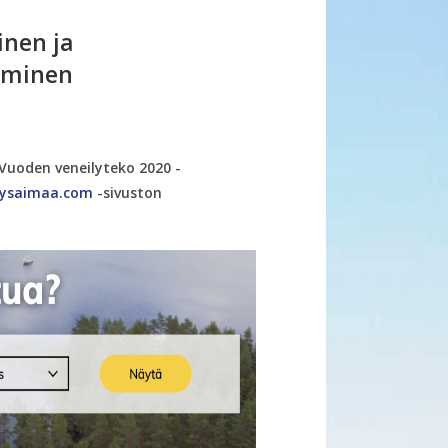
inen ja
aminen
uoden veneilyteko 2020 -
lysaimaa.com
-sivuston