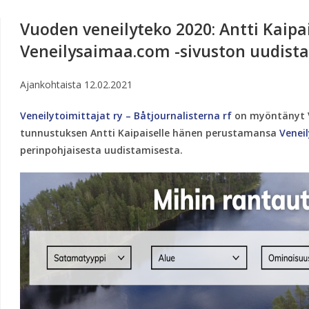
Vuoden veneilyteko 2020: Antti Kaipa
Veneilysaimaa.com -sivuston uudist
Ajankohtaista
12.02.2021
Veneilytoimittajat ry – Båtjournalisterna rf
on myöntänyt V
tunnustuksen Antti Kaipaiselle hänen perustamansa
Venei
perinpohjaisesta uudistamisesta.