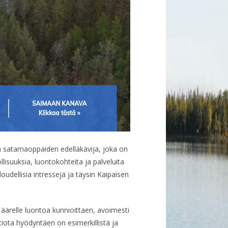
n satamaoppaiden edelläkävijä, joka on
lisuuksia, luontokohteita ja palveluita
aloudellisia intressejä ja täysin Kaipaisen
 äärelle luontoa kunnioittaen, avoimesti
iota hyödyntäen on esimerkillistä ja