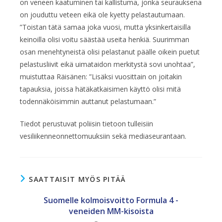
on veneen kaatuminen tai kallistuma, jonka seurauksena
on jouduttu veteen eikä ole kyetty pelastautumaan.
”Toistan tätä samaa joka vuosi, mutta yksinkertaisilla
keinoilla olisi voitu säästää useita henkiä. Suurimman
osan menehtyneistä olisi pelastanut päälle oikein puetut
pelastusliivit eikä uimataidon merkitystä sovi unohtaa”,
muistuttaa Räisänen: ”Lisäksi vuosittain on joitakin
tapauksia, joissa hätäkatkaisimen käyttö olisi mitä
todennäköisimmin auttanut pelastumaan.”
Tiedot perustuvat poliisin tietoon tulleisiin
vesiliikenneonnettomuuksiin sekä mediaseurantaan.
SAATTAISIT MYÖS PITÄÄ
Suomelle kolmoisvoitto Formula 4 -
veneiden MM-kisoista