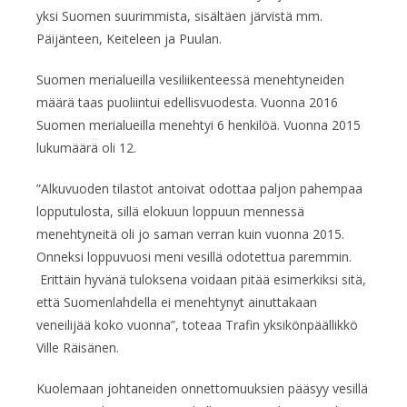
yksi Suomen suurimmista, sisältäen järvistä mm.
Päijänteen, Keiteleen ja Puulan.
Suomen merialueilla vesiliikenteessä menehtyneiden
määrä taas puoliintui edellisvuodesta. Vuonna 2016
Suomen merialueilla menehtyi 6 henkilöä. Vuonna 2015
lukumäärä oli 12.
”Alkuvuoden tilastot antoivat odottaa paljon pahempaa
lopputulosta, sillä elokuun loppuun mennessä
menehtyneitä oli jo saman verran kuin vuonna 2015.
Onneksi loppuvuosi meni vesillä odotettua paremmin.
Erittäin hyvänä tuloksena voidaan pitää esimerkiksi sitä,
että Suomenlahdella ei menehtynyt ainuttakaan
veneilijää koko vuonna”, toteaa Trafin yksikönpäällikkö
Ville Räisänen.
Kuolemaan johtaneiden onnettomuuksien pääsyy vesillä