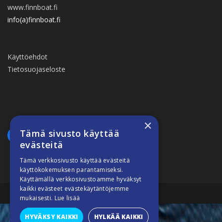
www.finnboat.fi
info(a)finnboat.fi
Käyttöehdot
Tietosuojaseloste
×
Tämä sivusto käyttää
evästeitä
Tämä verkkosivusto käyttää evästeitä
käyttökokemuksen parantamiseksi.
Käyttämällä verkkosivustoamme hyväksyt
kaikki evästeet evästekäytäntöjemme
Suomiveneilee © 2026
mukaisesti.
Lue lisää
HYVÄKSY KAIKKI
HYLKÄÄ KAIKKI