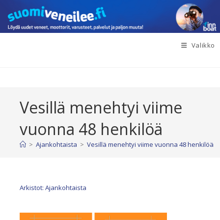
Siirry
suoraan
sisältöön
Valikko
Vesillä menehtyi viime
vuonna 48 henkilöä
>
Ajankohtaista
>
Vesillä menehtyi viime vuonna 48 henkilöä
Arkistot: Ajankohtaista