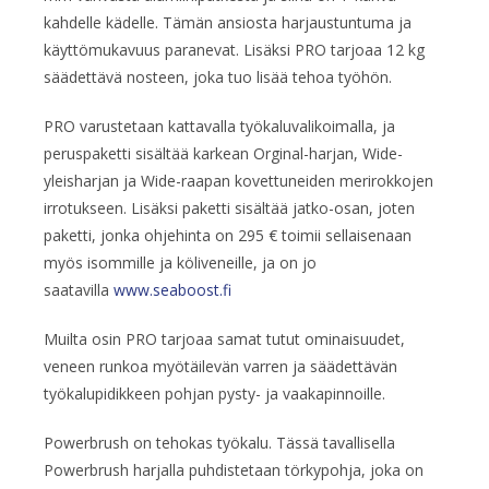
kahdelle kädelle. Tämän ansiosta harjaustuntuma ja
käyttömukavuus paranevat. Lisäksi PRO tarjoaa 12 kg
säädettävä nosteen, joka tuo lisää tehoa työhön.
PRO varustetaan kattavalla työkaluvalikoimalla, ja
peruspaketti sisältää karkean Orginal-harjan, Wide-
yleisharjan ja Wide-raapan kovettuneiden merirokkojen
irrotukseen. Lisäksi paketti sisältää jatko-osan, joten
paketti, jonka ohjehinta on 295 € toimii sellaisenaan
myös isommille ja köliveneille, ja on jo
saatavilla
www.seaboost.fi
Muilta osin PRO tarjoaa samat tutut ominaisuudet,
veneen runkoa myötäilevän varren ja säädettävän
työkalupidikkeen pohjan pysty- ja vaakapinnoille.
Powerbrush on tehokas työkalu. Tässä tavallisella
Powerbrush harjalla puhdistetaan törkypohja, joka on