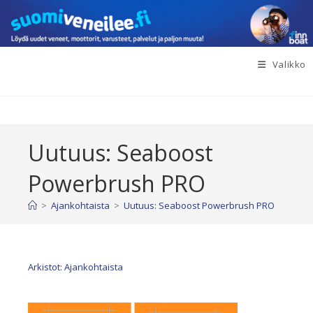
Siirry
suoraan
sisältöön
Valikko
Uutuus: Seaboost
Powerbrush PRO
>
Ajankohtaista
>
Uutuus: Seaboost Powerbrush PRO
Arkistot: Ajankohtaista