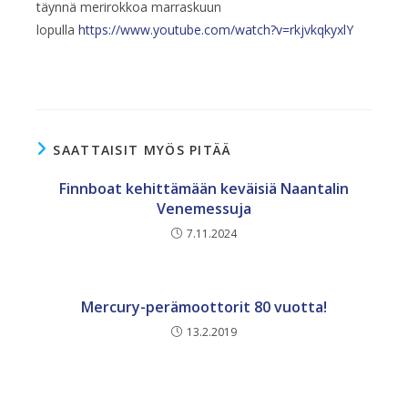
täynnä merirokkoa marraskuun
lopulla
https://www.youtube.com/watch?v=rkjvkqkyxlY
SAATTAISIT MYÖS PITÄÄ
Finnboat kehittämään keväisiä Naantalin
Venemessuja
7.11.2024
Mercury-perämoottorit 80 vuotta!
13.2.2019