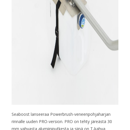
Seaboost lanseeraa Powerbrush-veneenpohjaharjan
rinnalle uuden PRO-version. PRO on tehty järeästä 30
mm vahvasta alumiiniputkesta ja siinä on T-kahva