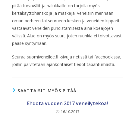
pitää turvavälit ja halukkaille on tarjolla myös
kertakäyttöhanskoja ja maskeja. Veneisiin mennään
oman perheen tai seurueen kesken ja veneiden kipparit
vastaavat veneiden puhdistamisesta aina koeajojen
välissä. Alue on myös suuri, joten ruuhkia ei toivottavasti
pääse syntymään.
Seuraa suomiveneilee.fi -sivuja netissä tai facebookissa,
joihin päivitetään ajankohtaiset tiedot tapahtumasta.
SAATTAISIT MYÖS PITÄÄ
Ehdota vuoden 2017 veneilytekoa!
16.10.2017