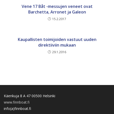
Vene 17 Båt -messujen veneet ovat
Barchetta, Arronet ja Galeon
15.2.2017
Kaupallisten toimijoiden vastuut uuden
direktiiviin mukaan
29.1.2016
Käenkuja 8 A 47 00500 Helsinki
www.finnboat.fi
info(a)finnboat.fi