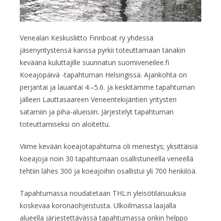
Venealan Keskusliitto Finnboat ry yhdessä
jäsenyritystensä kanssa pyrkii toteuttamaan tänäkin
keväänä kuluttajille suunnatun suomiveneilee.fi
Koeajopäivä -tapahtuman Helsingissä. Ajankohta on
perjantai ja lauantai 4.–5.6. ja keskitämme tapahtuman
jälleen Lauttasaareen Veneentekijäntien yritysten
satamiin ja piha-alueisiin. Järjestelyt tapahtuman
toteuttamiseksi on aloitettu.
Viime kevään koeajotapahtuma oli menestys; yksittäisiä
koeajoja noin 30 tapahtumaan osallistuneella veneellä
tehtiin lähes 300 ja koeajoihin osallistui yli 700 henkilöä.
Tapahtumassa noudatetaan THL:n yleisötilaisuuksia
koskevaa koronaohjeistusta. Ulkoilmassa laajalla
alueella järjestettävässä tapahtumassa onkin helppo