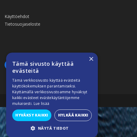
Käyttöehdot
Tietosuojaseloste
×
Tämä sivusto käyttää
evästeitä
Tämä verkkosivusto käyttää evästeitä
käyttökokemuksen parantamiseksi.
Käyttämällä verkkosivustoamme hyväksyt
kaikki evästeet evästekäytäntöjemme
Suomiveneilee © 2026
mukaisesti.
Lue lisää
HYVÄKSY KAIKKI
HYLKÄÄ KAIKKI
NÄYTÄ TIEDOT