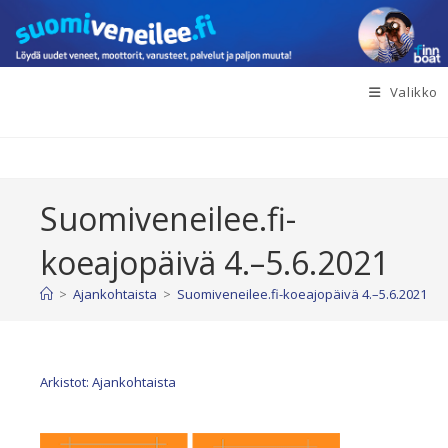
Siirry
suoraan
sisältöön
Valikko
Suomiveneilee.fi-
koeajopäivä 4.–5.6.2021
>
Ajankohtaista
>
Suomiveneilee.fi-koeajopäivä 4.–5.6.2021
Arkistot: Ajankohtaista