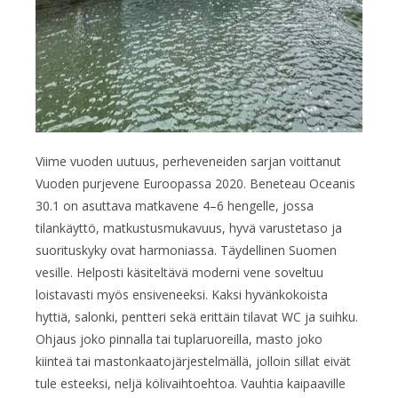
Viime vuoden uutuus, perheveneiden sarjan voittanut
Vuoden purjevene Euroopassa 2020. Beneteau Oceanis
30.1 on asuttava matkavene 4–6 hengelle, jossa
tilankäyttö, matkustusmukavuus, hyvä varustetaso ja
suorituskyky ovat harmoniassa. Täydellinen Suomen
vesille. Helposti käsiteltävä moderni vene soveltuu
loistavasti myös ensiveneeksi. Kaksi hyvänkokoista
hyttiä, salonki, pentteri sekä erittäin tilavat WC ja suihku.
Ohjaus joko pinnalla tai tuplaruoreilla, masto joko
kiinteä tai mastonkaatojärjestelmällä, jolloin sillat eivät
tule esteeksi, neljä kölivaihtoehtoa. Vauhtia kaipaaville