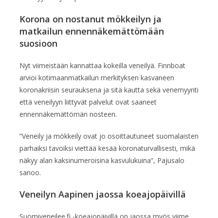
Korona on nostanut mökkeilyn ja
matkailun ennennäkemättömään
suosioon
Nyt viimeistään kannattaa kokeilla veneilyä. Finnboat
arvioi kotimaanmatkailun merkityksen kasvaneen
koronakriisin seurauksena ja sitä kautta sekä venemyynti
että veneilyyn liittyvät palvelut ovat saaneet
ennennäkemättömän nosteen.
”Veneily ja mökkeily ovat jo osoittautuneet suomalaisten
parhaiksi tavoiksi viettää kesää koronaturvallisesti, mikä
näkyy alan kaksinumeroisina kasvulukuina”, Pajusalo
sanoo.
Veneilyn Aapinen jaossa koeajopäivillä
Suomiveneilee.fi -koeajopäivillä on jaossa myös viime