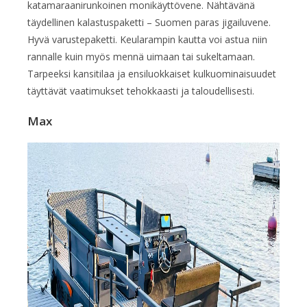
katamaraani­runkoinen monikäyttö­vene. Nähtävänä
täydellinen kalastuspaketti – Suomen paras jigailuvene.
Hyvä varustepaketti. Keularampin kautta voi astua niin
rannalle kuin myös mennä uimaan tai sukeltamaan.
Tarpeeksi kansitilaa ja ensiluokkaiset kulkuominaisuudet
täyttävät vaatimukset tehokkaasti ja taloudellisesti.
Max