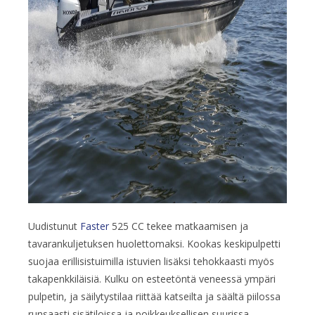
Uudistunut
Faster
525 CC tekee matkaamisen ja
tavarankuljetuksen huolettomaksi. Kookas keskipulpetti
suojaa erillisistuimilla istuvien lisäksi tehokkaasti myös
takapenkkiläisiä. Kulku on esteetöntä veneessä ympäri
pulpetin, ja säilytystilaa riittää katseilta ja säältä piilossa
runsaasti sisätiloissa ja poikkeuksellisen suurissa