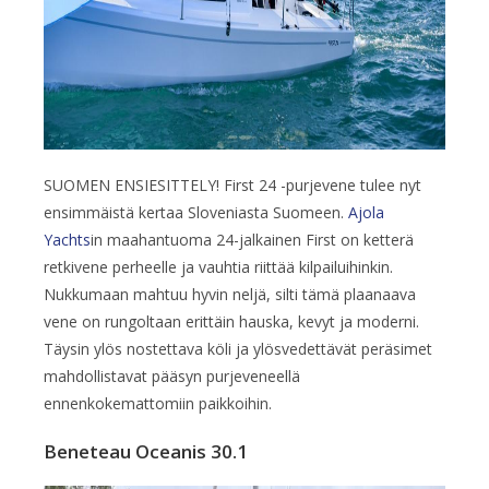
SUOMEN ENSIESITTELY! First 24 -purjevene tulee nyt
ensimmäistä kertaa Sloveniasta Suomeen.
Ajola
Yachts
in maahantuoma 24-jalkainen First on ketterä
retkivene perheelle ja vauhtia riittää kilpailuihinkin.
Nukkumaan mahtuu hyvin neljä, silti tämä plaanaava
vene on rungoltaan erittäin hauska, kevyt ja moderni.
Täysin ylös nostettava köli ja ylösvedettävät peräsimet
mahdollistavat pääsyn purjeveneellä
ennenkokemattomiin paikkoihin.
Beneteau Oceanis 30.1