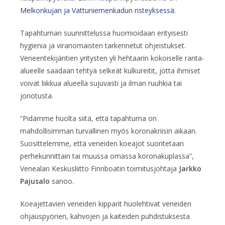
Melkonkujan ja Vattuniemenkadun risteyksessä
.
Tapahtuman suunnittelussa huomioidaan erityisesti
hygienia ja viranomaisten tarkennetut ohjeistukset.
Veneentekijäntien yritysten yli hehtaarin kokoiselle ranta-
alueelle saadaan tehtyä selkeät kulkureitit, jotta ihmiset
voivat liikkua alueella sujuvasti ja ilman ruuhkia tai
jonotusta.
”Pidämme huolta siitä, että tapahtuma on
mahdollisimman turvallinen myös koronakriisin aikaan.
Suosittelemme, että veneiden koeajot suoritetaan
perhekunnittain tai muussa omassa koronakuplassa”,
Venealan Keskusliitto Finnboatin toimitusjohtaja
Jarkko
Pajusalo
sanoo.
Koeajettavien veneiden kipparit huolehtivat veneiden
ohjauspyörien, kahvojen ja kaiteiden puhdistuksesta