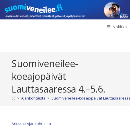
Siirry
suoraan
sisältöön
Valikko
Suomiveneilee-
koeajopäivät
Lauttasaaressa 4.–5.6.
>
Ajankohtaista
>
Suomiveneilee-koeajopäivät Lauttasaaressa 
Arkistot: Ajankohtaista