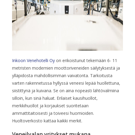
Inkoon Venehotelli Oy
on erikoistunut tekemään 6- 11
metristen modernien moottoriveneiden säilytyksestä ja
ylläpidosta mahdollisimman vaivatonta. Tarkoitusta
varten rakennetussa hyllyssä veneesi lepää huollettuna,
siistittynä ja kuivana. Se on aina nopeasti lähtövalmiina
silloin, kun sinä haluat. Erilaiset kausihuollot,
merkkihuollot ja korjaukset suoritetaan
ammattitaitoisesti ja toiveesi huomioiden.
Huoltoverkosto kattaa kaikki merkit.
Veneilyalan yritykset mukana