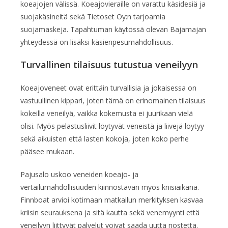
koeajojen välissä. Koeajovieraille on varattu käsidesiä ja
suojakäsineitä sekä Tietoset Oy:n tarjoamia
suojamaskeja. Tapahtuman käytössä olevan Bajamajan
yhteydessä on lisäksi käsienpesumahdollisuus.
Turvallinen tilaisuus tutustua veneilyyn
Koeajoveneet ovat erittäin turvallisia ja jokaisessa on
vastuullinen kippari, joten tämä on erinomainen tilaisuus
kokeilla veneilyä, vaikka kokemusta ei juurikaan vielä
olisi. Myös pelastusliivit löytyvät veneistä ja liivejä löytyy
sekä aikuisten että lasten kokoja, joten koko perhe
pääsee mukaan.
Pajusalo uskoo veneiden koeajo- ja
vertailumahdollisuuden kiinnostavan myös kriisiaikana.
Finnboat arvioi kotimaan matkailun merkityksen kasvaa
kriisin seurauksena ja sitä kautta sekä venemyynti että
veneilyyn liittyvät palvelut voivat saada uutta nostetta.