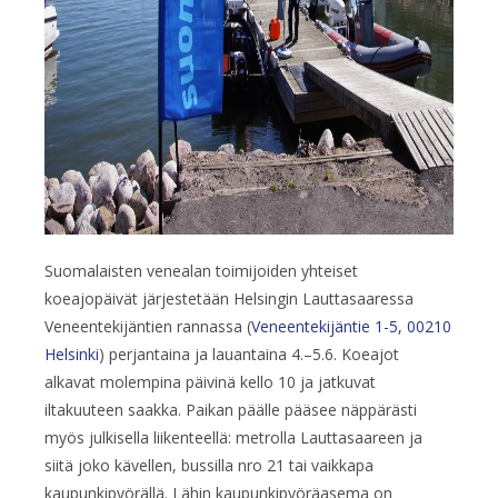
Suomalaisten venealan toimijoiden yhteiset
koeajopäivät järjestetään Helsingin Lauttasaaressa
Veneentekijäntien rannassa (
Veneentekijäntie 1-5, 00210
Helsinki
) perjantaina ja lauantaina 4.–5.6. Koeajot
alkavat molempina päivinä kello 10 ja jatkuvat
iltakuuteen saakka. Paikan päälle pääsee näppärästi
myös julkisella liikenteellä: metrolla Lauttasaareen ja
siitä joko kävellen, bussilla nro 21 tai vaikkapa
kaupunkipyörällä. Lähin kaupunkipyöräasema on