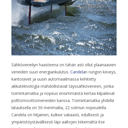
Sähköveneilyn haasteena on tähän asti ollut plaanaavien
veneiden suuri energiankulutus.
Candela
n rungon keveys,
kantosiivet ja uusin automaailmassa kehitetty
akkuteknologia mahdollistavat täyssähköveneen, jonka
toimintamatka ja nopeus ensimmäistä kertaa kilpailevat
polttomoottoriveneiden kanssa. Toimintamatka yhdellä
latauksella on 50 merimailia, 22 solmun nopeudella.
Candela on hiljainen, kulkee vakaasti, edullisesti ja
ympäristöystävällisesti läpi aaltojen tekemättä itse