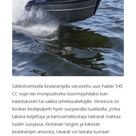
Sähkötoimisella keularampilla varustettu uusi
Faster
545
CC sopii niin monipuoliseksi kuormajuhdaksi kuin
kalastukseen tai vaikka urheilusukeltajille. Veneessä on
kookas keskipulpetti hyvin suojaavalla tuulilasilla, jonka
takana kuljettaja ja kanssamatkustaja taittavat matkaa
tuulen suojassa. Kestävän rungon ja kätevän
keularampin ansiosta, tavarat voi lastata suoraan