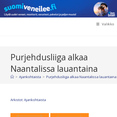
Siirry
suoraan
sisältöön
Valikko
Purjehdusliiga alkaa
Naantalissa lauantaina
>
Ajankohtaista
>
Purjehdusliiga alkaa Naantalissa lauantaina
Arkistot: Ajankohtaista