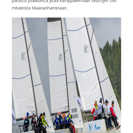
parasta joukkuetta yltää kamppailemaan seurojen SM-
mitaleista Maarianhaminaan.