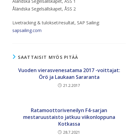
Åländska Segelsällskapet, ÅSS 1
Åländska Segelsällskapet, ÅSS 2
Livetracking & tulokset/resultat, SAP Sailing:
sapsailing.com
SAATTAISIT MYÖS PITÄÄ
Vuoden vierasvenesatama 2017 -voittajat:
Örö ja Laukaan Sararanta
21.2.2017
Ratamoottoriveneilyn F4-sarjan
mestaruustaisto jatkuu viikonloppuna
Kotkassa
28.7.2021