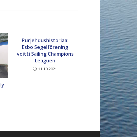
Purjehdushistoriaa:
Esbo Segelförening
voitti Sailing Champions
Leaguen
11.10.2021
ly