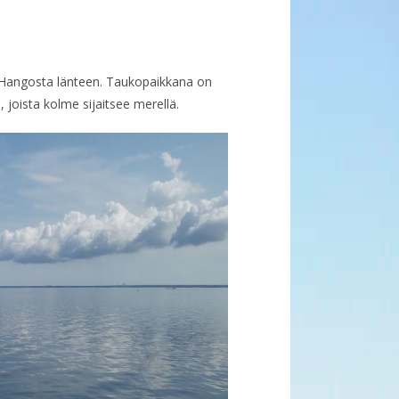
20 Hangosta länteen. Taukopaikkana on
 joista kolme sijaitsee merellä.