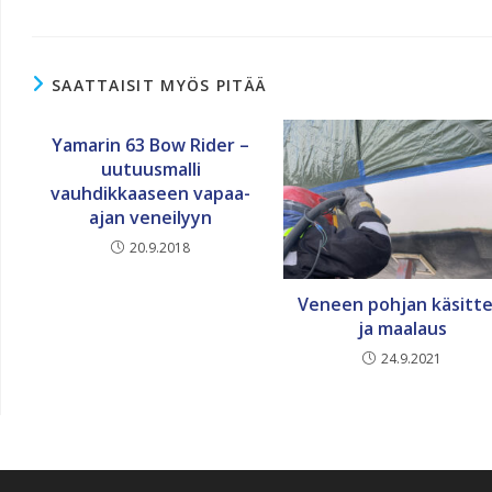
SAATTAISIT MYÖS PITÄÄ
Yamarin 63 Bow Rider –
uutuusmalli
vauhdikkaaseen vapaa-
ajan veneilyyn
20.9.2018
Veneen pohjan käsitte
ja maalaus
24.9.2021