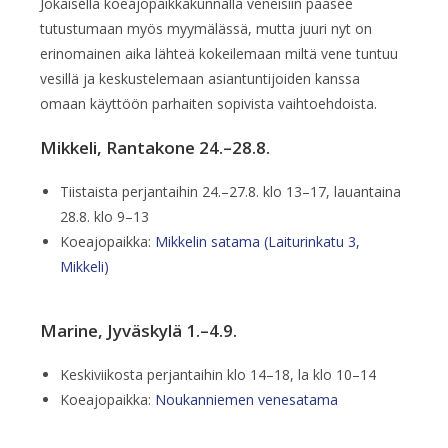
Jokaisella koeajopaikkakunnalla veneisiin pääsee
tutustumaan myös myymälässä, mutta juuri nyt on
erinomainen aika lähteä kokeilemaan miltä vene tuntuu
vesillä ja keskustelemaan asiantuntijoiden kanssa
omaan käyttöön parhaiten sopivista vaihtoehdoista.
Mikkeli, Rantakone 24.–28.8.
Tiistaista perjantaihin 24.–27.8. klo 13–17, lauantaina
28.8. klo 9–13
Koeajopaikka:
Mikkelin satama (Laiturinkatu 3,
Mikkeli)
Marine, Jyväskylä 1.–4.9.
Keskiviikosta perjantaihin klo 14–18, la klo 10–14
Koeajopaikka:
Noukanniemen venesatama