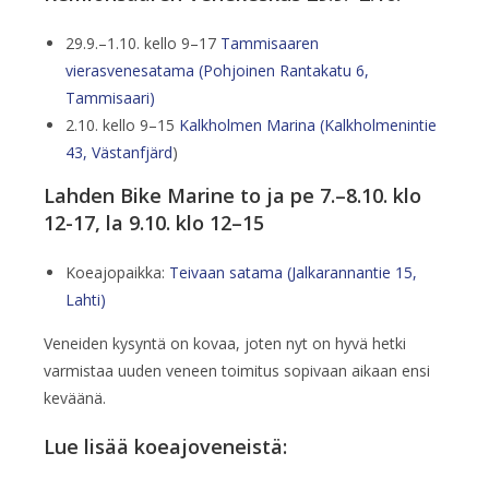
29.9.–1.10. kello 9–17
Tammisaaren
vierasvenesatama (Pohjoinen Rantakatu 6,
Tammisaari)
2.10. kello 9–15
Kalkholmen Marina (Kalkholmenintie
43, Västanfjärd
)
Lahden Bike Marine to ja pe 7.–8.10. klo
12-17, la 9.10. klo 12–15
Koeajopaikka:
Teivaan satama (Jalkarannantie 15,
Lahti)
Veneiden kysyntä on kovaa, joten nyt on hyvä hetki
varmistaa uuden veneen toimitus sopivaan aikaan ensi
keväänä.
Lue lisää koeajoveneistä: