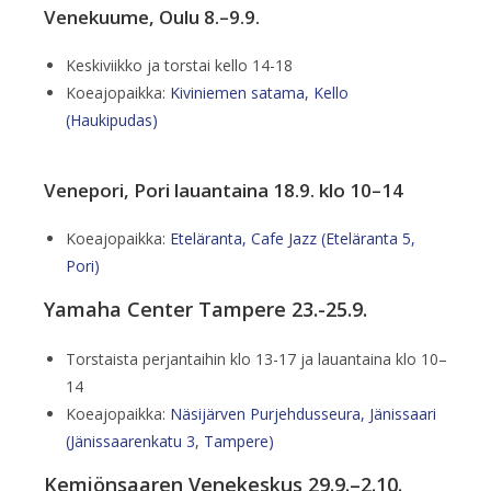
Venekuume, Oulu 8.–9.9.
Keskiviikko ja torstai kello 14-18
Koeajopaikka:
Kiviniemen satama, Kello
(Haukipudas)
Venepori, Pori lauantaina 18.9. klo 10–14
Koeajopaikka:
Eteläranta, Cafe Jazz (Eteläranta 5,
Pori)
Yamaha Center Tampere 23.-25.9.
Torstaista perjantaihin klo 13-17 ja lauantaina klo 10–
14
Koeajopaikka:
Näsijärven Purjehdusseura, Jänissaari
(Jänissaarenkatu 3, Tampere)
Kemiönsaaren Venekeskus 29.9.–2.10.