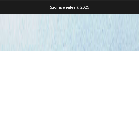
Suomiveneilee © 2026