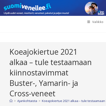
Siirry
suoraan
sisältöön
Valikko
Koeajokiertue 2021
alkaa – tule testaamaan
kiinnostavimmat
Buster-, Yamarin- ja
Cross-veneet
>
Ajankohtaista
>
Koeajokiertue 2021 alkaa – tule testaamaan 