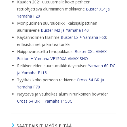
Kauden 2021 uutuusmalli: koko perheen
rattiohjattava alumiininen mökkivene
Buster XSr ja
Yamaha F20
Monipuolinen suursuosikki, kaksipulpettinen
alumiinivene
Buster M2 ja Yamaha F40
Käytännöllinen tilaihme
Buster Lx + Yamaha F60
:
erillisistuimet ja kiinteä tankki
Huippuvarusteltu tehopakkaus:
Buster XXL VMAX
Edition + Yamaha VF150XA VMAX SHO
Retkiveneiden suursuosikki: daycruiser
Yamarin 60 DC
ja Yamaha F115
Tyylikäs koko perheen retkivene
Cross 54 BR ja
Yamaha F70
Näyttävä ja vauhdikas alumiinirunkoinen bowrider
Cross 64 BR + Yamaha F150G
SAATTAISIT MYÖS PITÄÄ