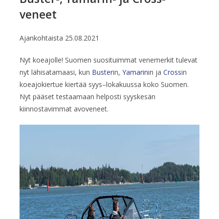
veneet
Ajankohtaista
25.08.2021
Nyt koeajolle! Suomen suosituimmat venemerkit tulevat
nyt lähisatamaasi, kun
Buster
in,
Yamarin
in ja
Cross
in
koeajokiertue kiertää syys–lokakuussa koko Suomen.
Nyt pääset testaamaan helposti syyskesän
kiinnostavimmat avoveneet.