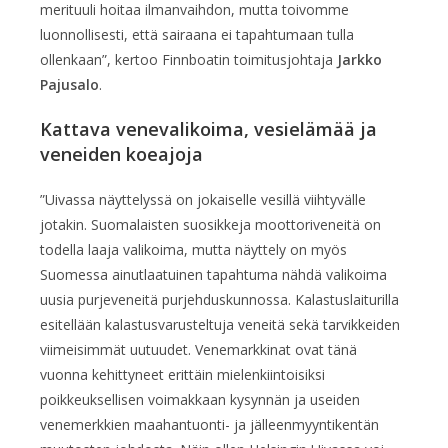
merituuli hoitaa ilmanvaihdon, mutta toivomme
luonnollisesti, että sairaana ei tapahtumaan tulla
ollenkaan”, kertoo Finnboatin toimitusjohtaja
Jarkko
Pajusalo
.
Kattava venevalikoima, vesielämää ja
veneiden koeajoja
”Uivassa näyttelyssä on jokaiselle vesillä viihtyvälle
jotakin. Suomalaisten suosikkeja moottoriveneitä on
todella laaja valikoima, mutta näyttely on myös
Suomessa ainutlaatuinen tapahtuma nähdä valikoima
uusia purjeveneitä purjehduskunnossa. Kalastuslaiturilla
esitellään kalastusvarusteltuja veneitä sekä tarvikkeiden
viimeisimmät uutuudet. Venemarkkinat ovat tänä
vuonna kehittyneet erittäin mielenkiintoisiksi
poikkeuksellisen voimakkaan kysynnän ja useiden
venemerkkien maahantuonti- ja jälleenmyyntikentän