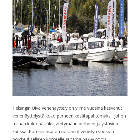
Helsingin Uiva venenäyttely on viime vuosina kasvanut
venenäyttelystä koko perheen kesätapahtumaksi, johon
tullaan koko päiväksi viihtymään perheen ja ystävien
kanssa. Korona-aika on nostanut veneilyn suosion
poikkeuksellisen korkealle ja tämä näkyy myös