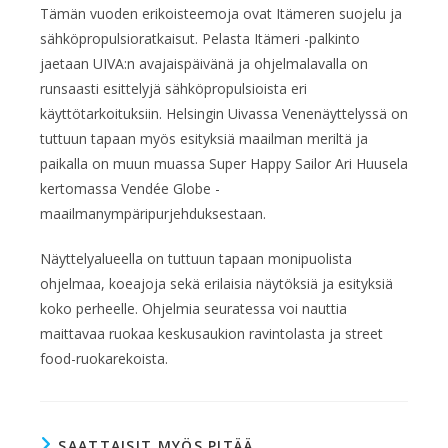
Tämän vuoden erikoisteemoja ovat Itämeren suojelu ja
sähköpropulsioratkaisut. Pelasta Itämeri -palkinto
jaetaan UIVA:n avajaispäivänä ja ohjelmalavalla on
runsaasti esittelyjä sähköpropulsioista eri
käyttötarkoituksiin. Helsingin Uivassa Venenäyttelyssä on
tuttuun tapaan myös esityksiä maailman meriltä ja
paikalla on muun muassa Super Happy Sailor Ari Huusela
kertomassa Vendée Globe -
maailmanympäripurjehduksestaan.
Näyttelyalueella on tuttuun tapaan monipuolista
ohjelmaa, koeajoja sekä erilaisia näytöksiä ja esityksiä
koko perheelle. Ohjelmia seuratessa voi nauttia
maittavaa ruokaa keskusaukion ravintolasta ja street
food-ruokarekoista.
SAATTAISIT MYÖS PITÄÄ