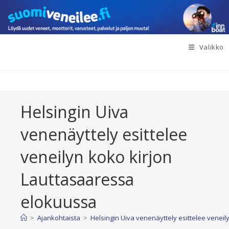
Siirry
suoraan
sisältöön
Valikko
Helsingin Uiva
venenäyttely esittelee
veneilyn koko kirjon
Lauttasaaressa
elokuussa
>
Ajankohtaista
>
Helsingin Uiva venenäyttely esittelee venei