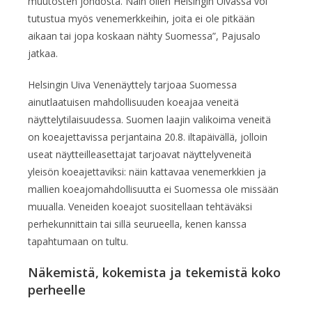
muutosten johdosta. Näin ollen Helsingin Uivassa voi
tutustua myös venemerkkeihin, joita ei ole pitkään
aikaan tai jopa koskaan nähty Suomessa”, Pajusalo
jatkaa.
Helsingin Uiva Venenäyttely tarjoaa Suomessa
ainutlaatuisen mahdollisuuden koeajaa veneitä
näyttelytilaisuudessa. Suomen laajin valikoima veneitä
on koeajettavissa perjantaina 20.8. iltapäivällä, jolloin
useat näytteilleasettajat tarjoavat näyttelyveneitä
yleisön koeajettaviksi: näin kattavaa venemerkkien ja
mallien koeajomahdollisuutta ei Suomessa ole missään
muualla. Veneiden koeajot suositellaan tehtäväksi
perhekunnittain tai sillä seurueella, kenen kanssa
tapahtumaan on tultu.
Näkemistä, kokemista ja tekemistä koko
perheelle