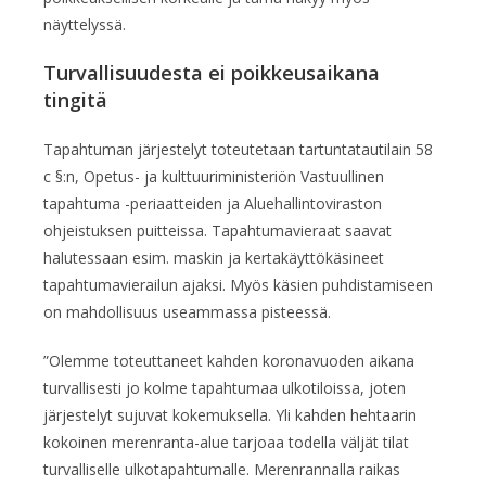
näyttelyssä.
Turvallisuudesta ei poikkeusaikana
tingitä
Tapahtuman järjestelyt toteutetaan tartuntatautilain 58
c §:n, Opetus- ja kulttuuriministeriön Vastuullinen
tapahtuma -periaatteiden ja Aluehallintoviraston
ohjeistuksen puitteissa. Tapahtumavieraat saavat
halutessaan esim. maskin ja kertakäyttökäsineet
tapahtumavierailun ajaksi. Myös käsien puhdistamiseen
on mahdollisuus useammassa pisteessä.
”Olemme toteuttaneet kahden koronavuoden aikana
turvallisesti jo kolme tapahtumaa ulkotiloissa, joten
järjestelyt sujuvat kokemuksella. Yli kahden hehtaarin
kokoinen merenranta-alue tarjoaa todella väljät tilat
turvalliselle ulkotapahtumalle. Merenrannalla raikas