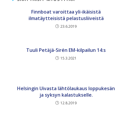
Finnboat varoittaa yli-ikäisistä
ilmatäytteisistä pelastusliiveistä
23.6.2019
Tuuli Petäjä-Sirén EM-kilpailun 14:s
15.3.2021
Helsingin Uivasta lähtölaukaus loppukesän
ja syksyn kalastukselle.
12.8.2019