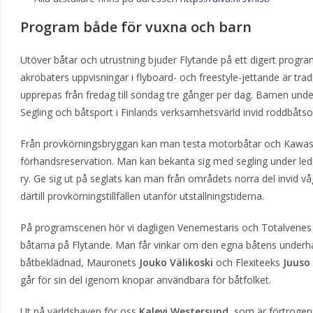
Program både för vuxna och barn
Utöver båtar och utrustning bjuder Flytande på ett digert progra
akrobaters uppvisningar i flyboard- och freestyle-jettande är t
upprepas från fredag till söndag tre gånger per dag. Barnen und
Segling och båtsport i Finlands verksamhetsvärld invid roddbåts
Från provkörningsbryggan kan man testa motorbåtar och Kawasak
förhandsreservation. Man kan bekanta sig med segling under le
ry. Ge sig ut på seglats kan man från områdets norra del invid våg
därtill provkörningstillfällen utanför utställningstiderna.
På programscenen hör vi dagligen Venemestaris och Totalvenes
båtarna på Flytande. Man får vinkar om den egna båtens underhå
båtbeklädnad, Mauronets
Jouko Välikoski
och Flexiteeks
Juuso
går för sin del igenom knopar användbara för båtfolket.
Ut på världshaven för oss
Kalevi Westersund,
som är förtrogen