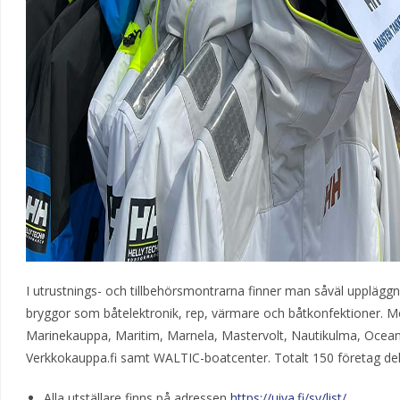
I utrustnings- och tillbehörsmontrarna finner man såväl uppläggni
bryggor som båtelektronik, rep, värmare och båtkonfektioner. Me
Marinekauppa, Maritim, Marnela, Mastervolt, Nautikulma, Ocean S
Verkkokauppa.fi samt WALTIC-boatcenter. Totalt 150 företag del
Alla utställare finns på adressen
https://uiva.fi/sv/list/