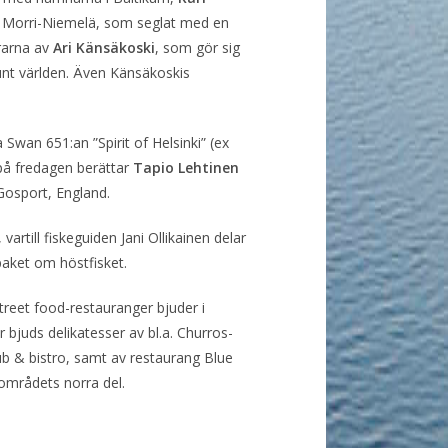
tu Morri-Niemelä, som seglat med en
örarna av
Ari Känsäkoski
, som gör sig
unt världen. Även Känsäkoskis
wan 651:an ”Spirit of Helsinki” (ex
på fredagen berättar
Tapio Lehtinen
Gosport, England.
rtill fiskeguiden Jani Ollikainen delar
aket om höstfisket.
treet food-restauranger bjuder i
 bjuds delikatesser av bl.a. Churros-
b & bistro, samt av restaurang Blue
 områdets norra del.