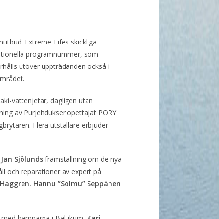
mutbud. Extreme-Lifes skickliga
raditionella programnummer, som
erhålls utöver uppträdanden också i
området.
i-vattenjetar, dagligen utan
dning av Purjehduksenopettajat PORY
brytaren. Flera utställare erbjuder
Jan Sjölunds
framställning om de nya
ll och reparationer av expert på
 Haggren.
Hannu ”Solmu” Seppänen
 med hamnarna i Baltikum,
Kari