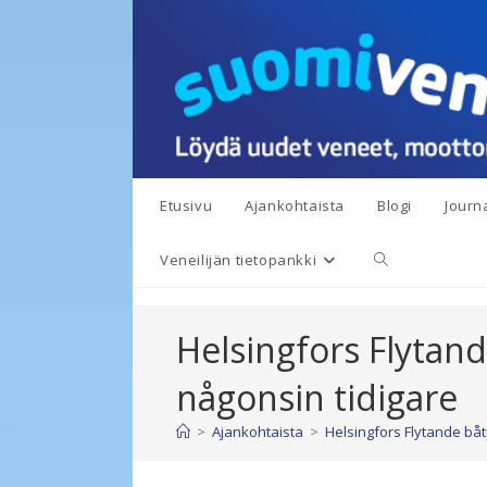
Siirry
suoraan
sisältöön
Etusivu
Ajankohtaista
Blogi
Journa
Toggle
Veneilijän tietopankki
website
Helsingfors Flytan
search
någonsin tidigare
>
Ajankohtaista
>
Helsingfors Flytande båt