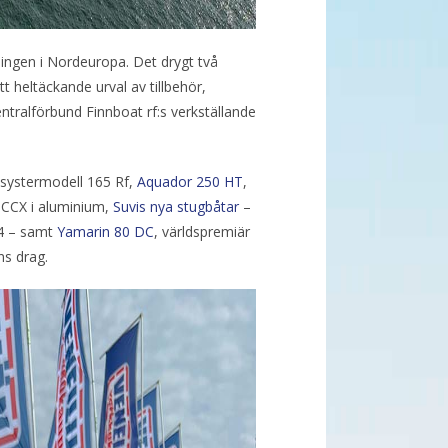
lningen i Nordeuropa. Det drygt två
heltäckande urval av tillbehör,
ntralförbund Finnboat rf:s verkställande
 systermodell 165 Rf,
Aquador 250 HT
,
 CCX i aluminium,
Suvis nya stugbåtar
–
44 – samt
Yamarin 80 DC
, världspremiär
s drag.