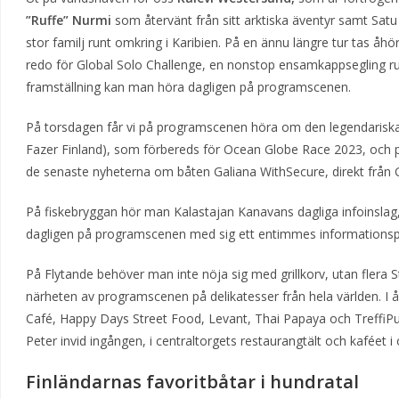
”Ruffe” Nurmi
som återvänt från sitt arktiska äventyr samt Sa
stor familj runt omkring i Karibien. På en ännu längre tur tas åh
redo för Global Solo Challenge, en nonstop ensamkappsegling r
framställning kan man höra dagligen på programscenen.
På torsdagen får vi på programscenen höra om den legendariska S
Fazer Finland), som förbereds för Ocean Globe Race 2023, och 
de senaste nyheterna om båten Galiana WithSecure, direkt från 
På fiskebryggan hör man Kalastajan Kanavans dagliga infoinslag, va
dagligen på programscenen med sig ett entimmes informationsp
På Flytande behöver man inte nöja sig med grillkorv, utan flera S
närheten av programscenen på delikatesser från hela världen. I år
Café, Happy Days Street Food, Levant, Thai Papaya och TreffiPu
Peter invid ingången, i centraltorgets restaurangtält och kaféet i
Finländarnas favoritbåtar i hundratal