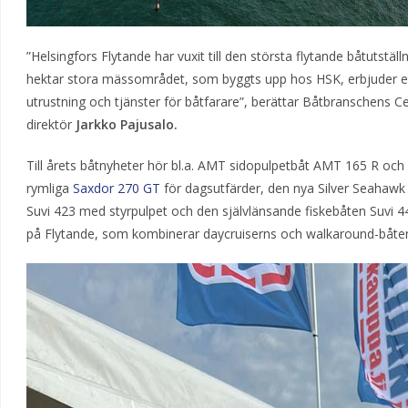
”Helsingfors Flytande har vuxit till den största flytande båtutstäl
hektar stora mässområdet, som byggts upp hos HSK, erbjuder ett 
utrustning och tjänster för båtfarare”, berättar Båtbranschens Ce
direktör
Jarkko Pajusalo.
Till årets båtnyheter hör bl.a. AMT sidopulpetbåt AMT 165 R och
rymliga
Saxdor 270 GT
för dagsutfärder, den nya Silver Seahawk
Suvi 423 med styrpulpet och den självlänsande fiskebåten Suvi 
på Flytande, som kombinerar daycruiserns och walkaround-båten