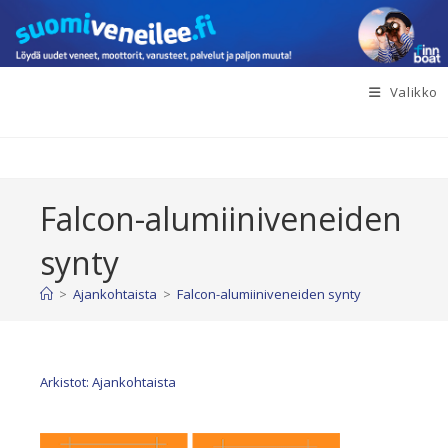
Siirry
suoraan
sisältöön
Valikko
Falcon-alumiiniveneiden
synty
>
Ajankohtaista
>
Falcon-alumiiniveneiden synty
Arkistot: Ajankohtaista