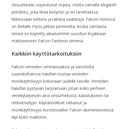
olosuhteisiin sopeutunut nopea, mutta samalla elegantti
petolintu, joka liitää kevyesti ja on tarvittaessa
liikkeissään ketterä ja taitava saalistaja. Falcon-nimessä
on Bellalle myös pitkää perinnettä, koska samaista
nimeä on käytetty aikaisemmin suositun linjakkaan
matkaveneen Falcon Fantinon nimenä.
Kaikkiin käyttötarkoituksiin
Falcon-veneiden ominaisuuksia ja varusteita
suunniteltaessa haluttiin nostaa veneiden
monikäyttöisyys kokonaan uudelle tasolle. Veneiden
haluttiin pystyvän tarjoamaan jotain koko perheen
veneilytarpeisiin aina vesiurheilusta, kalastukseen tai
retkiveneilyyn. Käytännölliset ratkaisut ja
monikäyttöisyys korostuvatkin Falcon-alumiiniveneissä
läpi koko malliston.