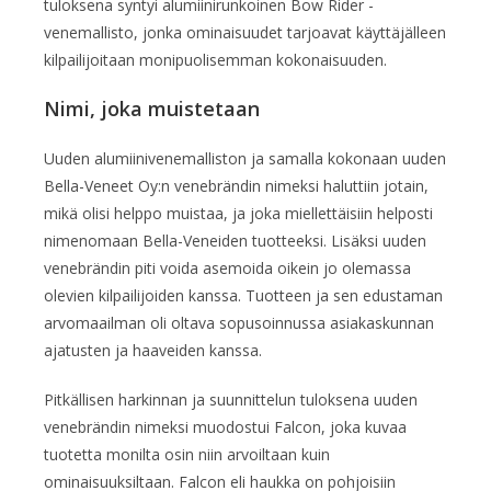
tuloksena syntyi alumiinirunkoinen Bow Rider -
venemallisto, jonka ominaisuudet tarjoavat käyttäjälleen
kilpailijoitaan monipuolisemman kokonaisuuden.
Nimi, joka muistetaan
Uuden alumiinivenemalliston ja samalla kokonaan uuden
Bella-Veneet Oy:n venebrändin nimeksi haluttiin jotain,
mikä olisi helppo muistaa, ja joka miellettäisiin helposti
nimenomaan Bella-Veneiden tuotteeksi. Lisäksi uuden
venebrändin piti voida asemoida oikein jo olemassa
olevien kilpailijoiden kanssa. Tuotteen ja sen edustaman
arvomaailman oli oltava sopusoinnussa asiakaskunnan
ajatusten ja haaveiden kanssa.
Pitkällisen harkinnan ja suunnittelun tuloksena uuden
venebrändin nimeksi muodostui Falcon, joka kuvaa
tuotetta monilta osin niin arvoiltaan kuin
ominaisuuksiltaan. Falcon eli haukka on pohjoisiin