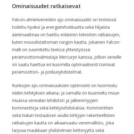
Ominaisuudet ratkaisevat
Falcon-almiiniveneiden ajo-ominaisuudet on testeissä
todettu hyviksi ja energiatehokkuutta sekä hiljaista
äänimaailmaa on haettu erilaisten teknisten ratkaisujen,
kuten nousulistattoman rungon kautta. Jokainen Falcon-
malli on suunniteltu tiiviissä yhteistyössä
perämoottorivalmistaja Mercuryn kanssa, jolloin veneille
on saatu haettua eri kuormilla optimaalisesti toimivat
perämoottori- ja potkuriyhdistelmät.
Runkojen ajo-ominaisuuksien optimointi on huomioitu
niiden kehityksen aikana, ja samalla on kuunneltu muun
muassa venealan lehdistön ja jälleenmyyjien
kommentteja sekä kehitysehdotuksia. Kommenttien
sekä tiukan testauksen avulla tehtyjen rakenteellisten
ratkaisujen kautta on aikaansaatu venemallisto, joka
tarjoaa maukkaan yhdistelmän ketteryyttä sekä