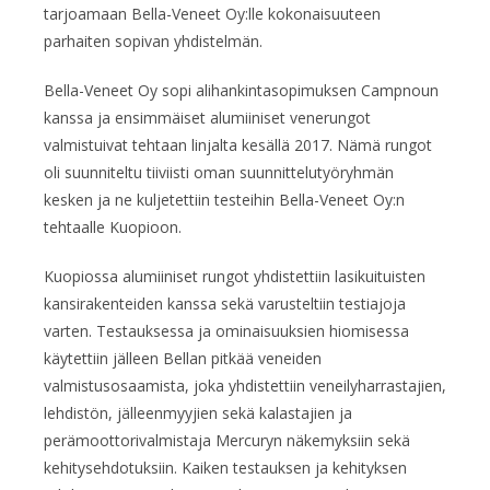
tarjoamaan Bella-Veneet Oy:lle kokonaisuuteen
parhaiten sopivan yhdistelmän.
Bella-Veneet Oy sopi alihankintasopimuksen Campnoun
kanssa ja ensimmäiset alumiiniset venerungot
valmistuivat tehtaan linjalta kesällä 2017. Nämä rungot
oli suunniteltu tiiviisti oman suunnittelutyöryhmän
kesken ja ne kuljetettiin testeihin Bella-Veneet Oy:n
tehtaalle Kuopioon.
Kuopiossa alumiiniset rungot yhdistettiin lasikuituisten
kansirakenteiden kanssa sekä varusteltiin testiajoja
varten. Testauksessa ja ominaisuuksien hiomisessa
käytettiin jälleen Bellan pitkää veneiden
valmistusosaamista, joka yhdistettiin veneilyharrastajien,
lehdistön, jälleenmyyjien sekä kalastajien ja
perämoottorivalmistaja Mercuryn näkemyksiin sekä
kehitysehdotuksiin. Kaiken testauksen ja kehityksen