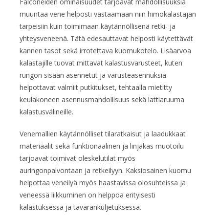
Falconeiden ominaisuudet tarjoavat mahdollisuuksia
muuntaa vene helposti vastaamaan niin himokalastajan
tarpeisiin kuin toimimaan käytännöllisenä retki- ja
yhteysveneenä. Tätä edesauttavat helposti käytettävät
kannen tasot sekä irrotettava kuomukotelo. Lisäarvoa
kalastajille tuovat mittavat kalastusvarusteet, kuten
rungon sisään asennetut ja varusteasennuksia
helpottavat valmiit putkitukset, tehtaalla mietitty
keulakoneen asennusmahdollisuus sekä lattiaruuma
kalastusvälineille.
Venemallien käytännölliset tilaratkaisut ja laadukkaat
materiaalit sekä funktionaalinen ja linjakas muotoilu
tarjoavat toimivat oleskelutilat myös
auringonpalvontaan ja retkeilyyn. Kaksiosainen kuomu
helpottaa veneilyä myös haastavissa olosuhteissa ja
veneessä liikkuminen on helppoa erityisesti
kalastuksessa ja tavarankuljetuksessa.