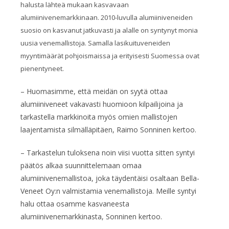
halusta lähteä mukaan kasvavaan
alumiinivenemarkkinaan. 2010-luvulla alumiiniveneiden
suosio on kasvanut jatkuvasti ja alalle on syntynyt monia
uusia venemallistoja. Samalla lasikuituveneiden
myyntimäärät pohjoismaissa ja erityisesti Suomessa ovat
pienentyneet.
– Huomasimme, että meidän on syytä ottaa
alumiiniveneet vakavasti huomioon kilpailijoina ja
tarkastella markkinoita myös omien mallistojen
laajentamista silmälläpitäen, Raimo Sonninen kertoo.
– Tarkastelun tuloksena noin viisi vuotta sitten syntyi
päätös alkaa suunnittelemaan omaa
alumiinivenemallistoa, joka täydentäisi osaltaan Bella-
Veneet Oy:n valmistamia venemallistoja. Meille syntyi
halu ottaa osamme kasvaneesta
alumiinivenemarkkinasta, Sonninen kertoo.