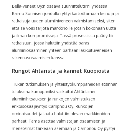
Bella-veneet Oy:n osaava suunnittelutiimi yhdessä
Raimo Sonnisen johdolla ryhtyi kartoittamaan keinoja ja
ratkaisuja uuden alumiiniveneen valmistamiseksi, siten
että se voisi tarjota markkinoille jotain kokonaan uutta
ja ilman kompromisseja. Tässä prosessissa päädyttiin
ratkaisuun, jossa haluttiin yhdistää paras
alumiiniosaaminen yhteen parhaan lasikuituveneiden
rakennusosaamisen kanssa.
Rungot Ähtäristä ja kannet Kuopiosta
Tiukan tutkimuksen ja yhteistyökumppaneiden etsinnän
tuloksena kumppaniksi valikoitui Ähtäriläinen
alumiinihitsauksen ja runkojen valmistuksen
erikoisosaajayritys Campnou Oy. Runkojen
ominaisuudet ja laatu haluttiin olevan markkinoiden
parhaat. Tämä asettaa valmistajan osaamisen ja
menetelmät tärkeään asemaan ja Campnou Oy pystyi