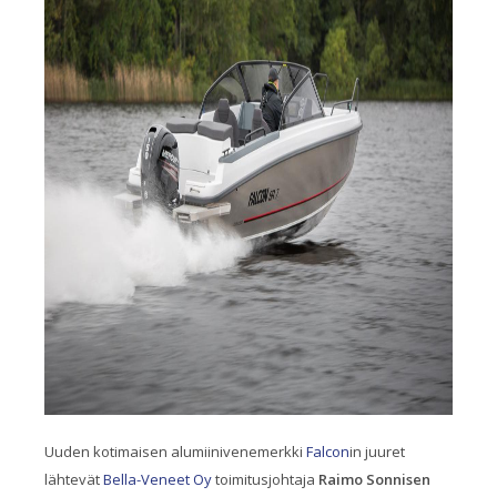
Uuden kotimaisen alumiinivenemerkki
Falcon
in juuret
lähtevät
Bella-Veneet Oy
toimitusjohtaja
Raimo Sonnisen