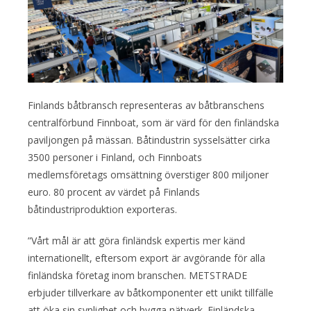
Finlands båtbransch representeras av båtbranschens
centralförbund Finnboat, som är värd för den finländska
paviljongen på mässan. Båtindustrin sysselsätter cirka
3500 personer i Finland, och Finnboats
medlemsföretags omsättning överstiger 800 miljoner
euro. 80 procent av värdet på Finlands
båtindustriproduktion exporteras.
”Vårt mål är att göra finländsk expertis mer känd
internationellt, eftersom export är avgörande för alla
finländska företag inom branschen. METSTRADE
erbjuder tillverkare av båtkomponenter ett unikt tillfälle
att öka sin synlighet och bygga nätverk. Finländska