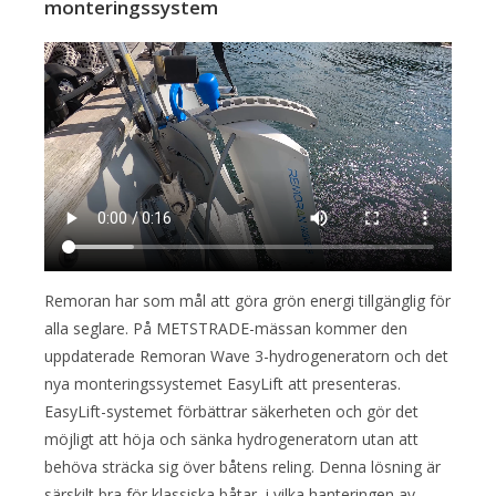
monteringssystem
Remoran har som mål att göra grön energi tillgänglig för
alla seglare. På METSTRADE-mässan kommer den
uppdaterade Remoran Wave 3-hydrogeneratorn och det
nya monteringssystemet EasyLift att presenteras.
EasyLift-systemet förbättrar säkerheten och gör det
möjligt att höja och sänka hydrogeneratorn utan att
behöva sträcka sig över båtens reling. Denna lösning är
särskilt bra för klassiska båtar, i vilka hanteringen av