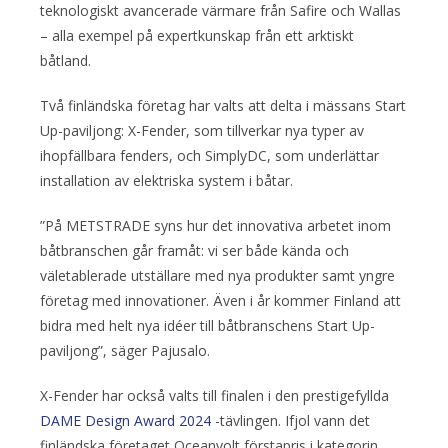
teknologiskt avancerade värmare från Safire och Wallas
– alla exempel på expertkunskap från ett arktiskt
båtland.
Två finländska företag har valts att delta i mässans Start
Up-paviljong: X-Fender, som tillverkar nya typer av
ihopfällbara fenders, och SimplyDC, som underlättar
installation av elektriska system i båtar.
”På METSTRADE syns hur det innovativa arbetet inom
båtbranschen går framåt: vi ser både kända och
väletablerade utställare med nya produkter samt yngre
företag med innovationer. Även i år kommer Finland att
bidra med helt nya idéer till båtbranschens Start Up-
paviljong”, säger Pajusalo.
X-Fender har också valts till finalen i den prestigefyllda
DAME Design Award 2024
-tävlingen. Ifjol vann det
finländska företaget Oceanvolt förstapris i kategorin