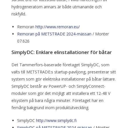
hydrogeneratorn annars är både utmanande och
riskfylld.
Remoran
http://www.remoran.eu/
Remoran på METSTRADE 2024-mässan
/ Monter
07.626
SimplyDC: Enklare elinstallationer för båtar
Det Tammerfors-baserade företaget SimplyDC, som
valts till METSTRADE:s startup-paviljong, presenterar sitt
system som gör elektriska installationer på båtar lättare.
SimplyDC består av PowerUP- och SimplyConnect-
moduler som gör det möjligt att installera ett 12-48 V
elsystem på bara några minuter. Företaget har en
femårig bakgrund inom produktutveckling.
SimplyDC
http://www.simplydc.fi
SimplyDC på METSTRADE 2024-mässan
/ Monter