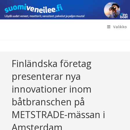
Siirry
suoraan
sisältöön
Valikko
Finländska företag
presenterar nya
innovationer inom
båtbranschen på
METSTRADE-mässan i
Amsterdam