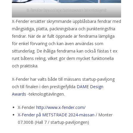
X-fender lepuuttaja kaiteeseen kiinnitettynä
X-Fender ersätter skrymmande uppblåsbara fendrar med
mångsidiga, platta, packningsbara och punkteringsfria
fendrar. När de är fullt öppnade är fendrarna lämpliga
för enkel förvaring och kan även användas som
sittunderlag. De ihåliga fendrarna kan också fästas t ex
runt båtens reling, vilket gör dem mycket funktionella
och praktiska.
X-Fender har valts både till mässans startup-paviljong
och till finalen i den prestigefyllda
DAME Design
Awards
-teknologitävlingen.
X-Fender
http://www.x-fender.com/
X-Fender på METSTRADE 2024-mässan
/ Monter
07.300B (Hall 7 / startup-paviljongen)