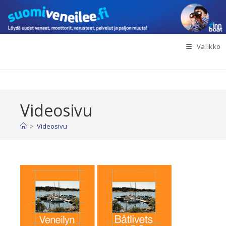
Siirry
suoraan
sisältöön
Valikko
Videosivu
>
Videosivu