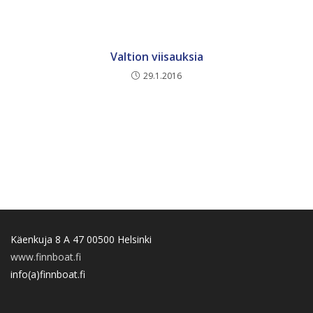
Valtion viisauksia
29.1.2016
Käenkuja 8 A 47 00500 Helsinki
www.finnboat.fi
info(a)finnboat.fi