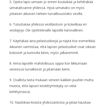
5. Opeta lapsi uimaan jo ennen kouluikää ja kehittäkää
uimataitoanne yhdessä. Hyvä uimataito on myös
jokaisen aikuisen tärkein turvallisuustaito vesillä.
6. Tutustukaa yhdessä vesilläoloon ja kokeilkaa eri
vesilajeja. Ole opettelevalle lapselle kärsivällinen.
7. Käyttäkää aina pelastusliivejä ja näytä itse esimerkkiä.
Aikuinen varmistaa, että lapsen pelastusliivit ovat oikean
kokoiset ja kunnolla kiinni, myös jalkaremmit.
8. Anna lapselle mahdollisuus oppia itse liikkumaan
veneessä turvallisesti ja pitämään kiinni.
9. Osallista lasta mukaan veneen kaikkiin puuhiin mutta
muista, että lapsen keskittymiskyky on vielä
kehittymässä.
10. Nauttikaa kivasta yhdessäolosta ja pitää hauskaa