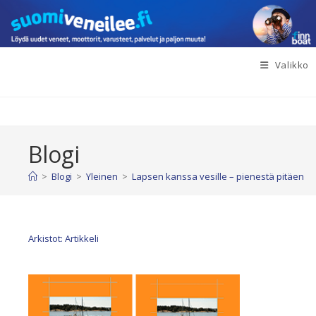
Siirry
suoraan
sisältöön
Valikko
Blogi
>
Blogi
>
Yleinen
>
Lapsen kanssa vesille – pienestä pitäen
Arkistot: Artikkeli