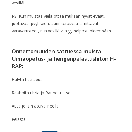
vesillä!
PS. Kun muistaa vielä ottaa mukaan hyvät eväät,
juotavaa, pyyhkeen, aurinkorasvaa ja riittävät
varavarusteet, niin vesillä viihtyy helposti pidempään.
Onnettomuuden sattuessa muista
Uimaopetus- ja hengenpelastusliiton H-
RAP:
H
älytä heti apua
R
auhoita uhria ja Rauhoitu itse
A
uta jollain apuvälineellä
P
elasta