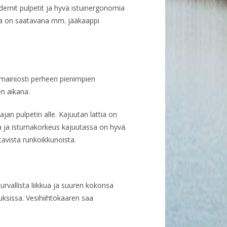
dernit pulpetit ja hyvä istuinergonomia
ena on saatavana mm. jääkaappi
mainiosti perheen pienimpien
n aikana.
ajan pulpetin alle. Kajuutan lattia on
oa ja istumakorkeus kajuutassa on hyvä.
tavista runkoikkunoista.
rvallista liikkua ja suuren kokonsa
uksissa. Vesihiihtokaaren saa