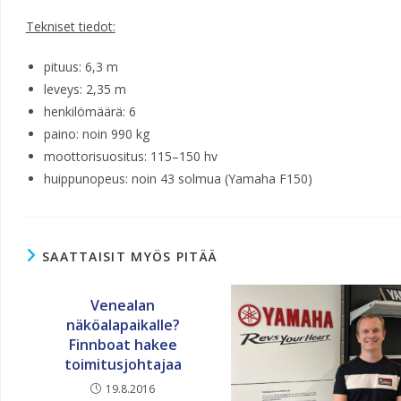
Tekniset tiedot:
pituus: 6,3 m
leveys: 2,35 m
henkilömäärä: 6
paino: noin 990 kg
moottorisuositus: 115–150 hv
huippunopeus: noin 43 solmua (Yamaha F150)
SAATTAISIT MYÖS PITÄÄ
Venealan
näköalapaikalle?
Finnboat hakee
toimitusjohtajaa
19.8.2016