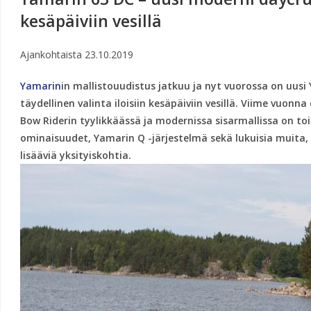
kesäpäiviin vesillä
Ajankohtaista
23.10.2019
Yamarin
in mallistouudistus jatkuu ja nyt vuorossa on uusi
täydellinen valinta iloisiin kesäpäiviin vesillä. Viime vuonn
Bow Riderin tyylikkäässä ja modernissa sisarmallissa on toi
ominaisuudet, Yamarin Q -järjestelmä sekä lukuisia muita, k
lisääviä yksityiskohtia.