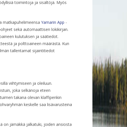
ödyllisiä toimintoja ja sisältöjä. Myös
data matkapuhelimeensa
Yamarin App
-
ohjeet sekä automaattisen lokikirjan.
toaineen kulutuksen ja säätiedot.
itteestä ja polttoaineen määrästä. Kun
män tallentamat sijaintitiedot
illä viihtymiseen ja oleiluun.
istuin, joka selkänoja eteen
stuimen takana olevan klaffipenkin
Sohvaryhmän keskelle saa lisävarusteina
sä on jämäkkä jalkatuki, joiden ansiosta