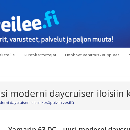
listeille
Kuntokartoittajat
Finnboat vähittäiskauppiaat
P
i moderni daycruiser iloisiin k
rni daycruiser iloisiin kesäpäiviin vesillä
Yamarin 63 DC – uusi moderni daycruis