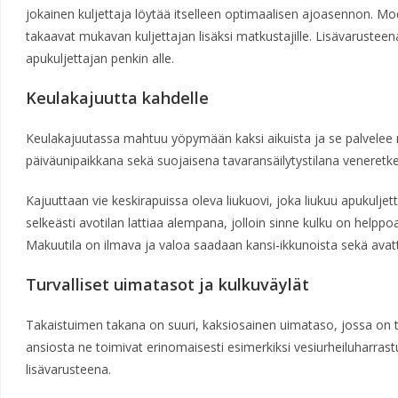
jokainen kuljettaja löytää itselleen optimaalisen ajoasennon. Mo
takaavat mukavan kuljettajan lisäksi matkustajille. Lisävaruste
apukuljettajan penkin alle.
Keulakajuutta kahdelle
Keulakajuutassa mahtuu yöpymään kaksi aikuista ja se palvelee 
päiväunipaikkana sekä suojaisena tavaransäilytystilana veneretke
Kajuuttaan vie keskirapuissa oleva liukuovi, joka liukuu apukuljett
selkeästi avotilan lattiaa alempana, jolloin sinne kulku on helpp
Makuutila on ilmava ja valoa saadaan kansi-ikkunoista sekä avat
Turvalliset uimatasot ja kulkuväylät
Takaistuimen takana on suuri, kaksiosainen uimataso, jossa on tu
ansiosta ne toimivat erinomaisesti esimerkiksi vesiurheiluharrast
lisävarusteena.