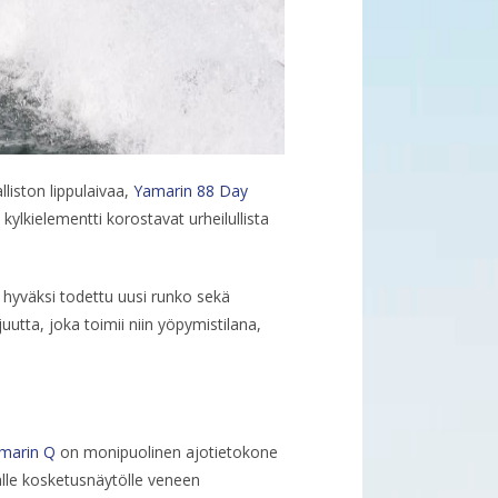
liston lippulaivaa,
Yamarin 88 Day
ylkielementti korostavat urheilullista
hyväksi todettu uusi runko sekä
uutta, joka toimii niin yöpymistilana,
marin Q
on monipuolinen ajotietokone
älle kosketusnäytölle veneen