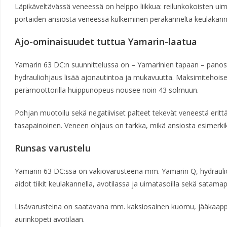
Läpikäveltävässä veneessä on helppo liikkua: reilunkokoisten uim
portaiden ansiosta veneessä kulkeminen peräkannelta keulakannell
Ajo-ominaisuudet tuttua Yamarin-laatua
Yamarin 63 DC:n suunnittelussa on – Yamarinien tapaan – panost
hydrauliohjaus lisää ajonautintoa ja mukavuutta. Maksimitehoi
perämoottorilla huippunopeus nousee noin 43 solmuun.
Pohjan muotoilu sekä negatiiviset palteet tekevät veneestä erit
tasapainoinen. Veneen ohjaus on tarkka, mikä ansiosta esimerki
Runsas varustelu
Yamarin 63 DC:ssa on vakiovarusteena mm. Yamarin Q, hydraulioh
aidot tiikit keulakannella, avotilassa ja uimatasoilla sekä satamap
Lisävarusteina on saatavana mm. kaksiosainen kuomu, jääkaappi,
aurinkopeti avotilaan.