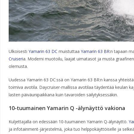
Ulkoisesti
Yamarin 63 DC
muistuttaa
Yamarin 63 BR
:n tapaan mal
Cruiseri
a. Moderni muotoilu, laajat uimatasot ja musta graafinen k
olemusta.
Uudessa Yamarin 63 DC:ssä on Yamarin 63 BR:n kanssa yhteistä 
toimiva avotila. Daycruiser-mallissa avotilaa täydentää keulan kaj
lasten päiväunipaikkana kuin tavaroiden säilytyksessäkin.
10-tuumainen Yamarin Q -älynäyttö vakiona
Kuljettajalla on edessään 10-tuumainen Yamarin Q-älynäyttö.
Ya
ja infotainment-järjestelmä, joka tuo helppokäyttöiselle ja selke