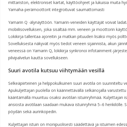
mittariston, elektroniset kartat, käyttöohjeet ja lukuisia muita hy
Yamaha-perämoottorit integroituvat saumattomasti
Yamarin Q -älynäyttöön. Yamarin-veneiden käyttäjät voivat la
mobiilisovelluksen, joka sisältää mm. veneen ja moottorin käyttö
Lokikirja tallentaa ajoreitin ja matkan pituuden lisäksi myös polt
Sovelluksesta näkyvät myös tiedot veneen sijainnista, akun jänn
veneessä on Yamarin Q, lokikirja synkronoi infotainment-järjestel
pilvipalvelun kautta sovellukseen.
Suuri avotila kutsuu viihtymään vesillä
Selkeäpiirteinen ja helppokulkuinen suuri avotila on suunniteltu ves
Apukuljettajan puolella on käännettävällä selkänojalla varustettu 
kääntämällä muuntuu osaksi avotilan istuinryhmää. Kuljettajan i
ansiosta avotilaan saadaan mukava istuinryhmä 5–6 henkilölle. 
pöydän sekä aurinkopedin.
Kuljettajan istuin on monipuolisesti säädettävä ja istuimen edes