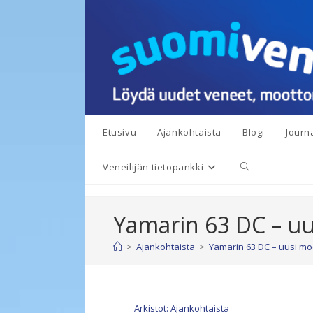
Siirry
suoraan
sisältöön
Etusivu
Ajankohtaista
Blogi
Journa
Toggle
Veneilijän tietopankki
website
Yamarin 63 DC – uus
search
>
Ajankohtaista
>
Yamarin 63 DC – uusi mode
Arkistot: Ajankohtaista