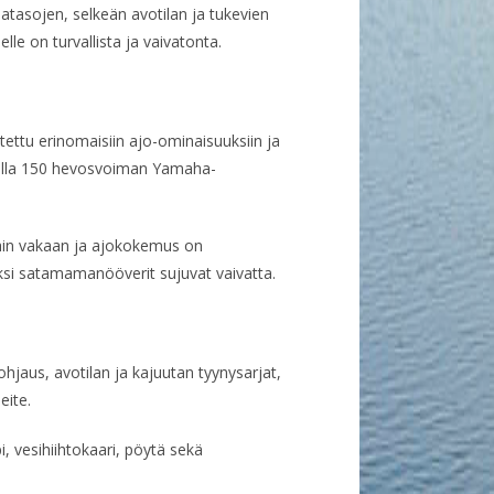
atasojen, selkeän avotilan ja tukevien
e on turvallista ja vaivatonta.
ettu erinomaisiin ajo-ominaisuuksiin ja
sella 150 hevosvoiman Yamaha-
täin vakaan ja ajokokemus on
ksi satamamanööverit sujuvat vaivatta.
jaus, avotilan ja kajuutan tyynysarjat,
eite.
 vesihiihtokaari, pöytä sekä