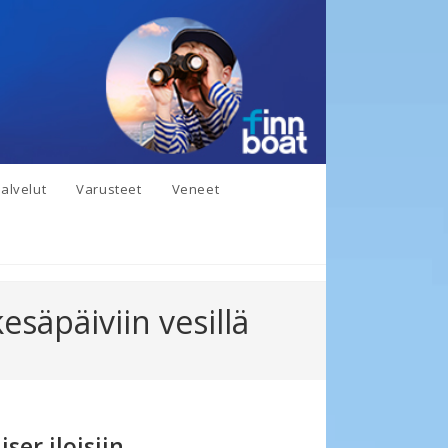
alvelut
Varusteet
Veneet
esäpäiviin vesillä
er iloisiin