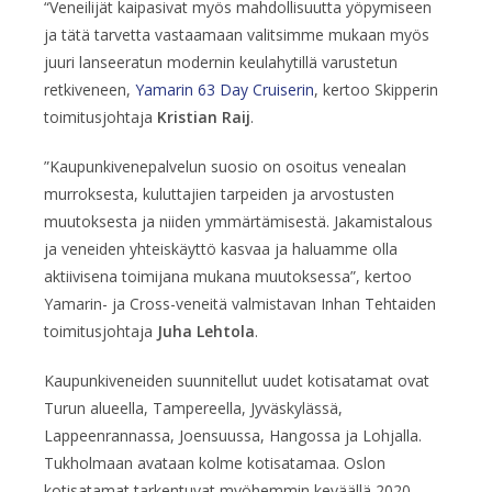
“Veneilijät kaipasivat myös mahdollisuutta yöpymiseen
ja tätä tarvetta vastaamaan valitsimme mukaan myös
juuri lanseeratun modernin keulahytillä varustetun
retkiveneen,
Yamarin 63 Day Cruiserin
, kertoo Skipperin
toimitusjohtaja
Kristian Raij
.
”Kaupunkivenepalvelun suosio on osoitus venealan
murroksesta, kuluttajien tarpeiden ja arvostusten
muutoksesta ja niiden ymmärtämisestä. Jakamistalous
ja veneiden yhteiskäyttö kasvaa ja haluamme olla
aktiivisena toimijana mukana muutoksessa”, kertoo
Yamarin- ja Cross-veneitä valmistavan Inhan Tehtaiden
toimitusjohtaja
Juha Lehtola
.
Kaupunkiveneiden suunnitellut uudet kotisatamat ovat
Turun alueella, Tampereella, Jyväskylässä,
Lappeenrannassa, Joensuussa, Hangossa ja Lohjalla.
Tukholmaan avataan kolme kotisatamaa. Oslon
kotisatamat tarkentuvat myöhemmin keväällä 2020.