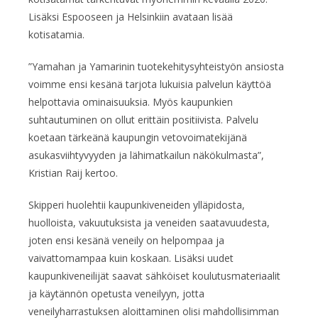
Lisäksi Espooseen ja Helsinkiin avataan lisää
kotisatamia.
”Yamahan ja Yamarinin tuotekehitysyhteistyön ansiosta
voimme ensi kesänä tarjota lukuisia palvelun käyttöä
helpottavia ominaisuuksia. Myös kaupunkien
suhtautuminen on ollut erittäin positiivista. Palvelu
koetaan tärkeänä kaupungin vetovoimatekijänä
asukasviihtyvyyden ja lähimatkailun näkökulmasta”,
Kristian Raij kertoo.
Skipperi huolehtii kaupunkiveneiden ylläpidosta,
huolloista, vakuutuksista ja veneiden saatavuudesta,
joten ensi kesänä veneily on helpompaa ja
vaivattomampaa kuin koskaan. Lisäksi uudet
kaupunkiveneilijät saavat sähköiset koulutusmateriaalit
ja käytännön opetusta veneilyyn, jotta
veneilyharrastuksen aloittaminen olisi mahdollisimman