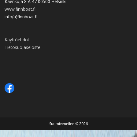
Käenkuja 8 A 47 00500 Helsinki
www.finnboat.fi
info(a)finnboat.fi
Käyttöehdot
Tietosuojaseloste
Suomiveneilee © 2026