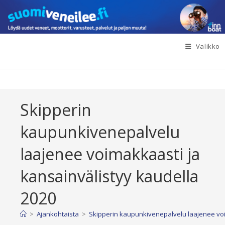
Siirry
suoraan
sisältöön
Valikko
Skipperin
kaupunkivenepalvelu
laajenee voimakkaasti ja
kansainvälistyy kaudella
2020
>
Ajankohtaista
>
Skipperin kaupunkivenepalvelu laajenee voi