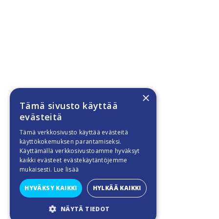
×
Tämä sivusto käyttää
evästeitä
Tämä verkkosivusto käyttää evästeitä
käyttökokemuksen parantamiseksi.
Käyttämällä verkkosivustoamme hyväksyt
kaikki evästeet evästekäytäntöjemme
mukaisesti.
Lue lisää
HYVÄKSY KAIKKI
HYLKÄÄ KAIKKI
NÄYTÄ TIEDOT