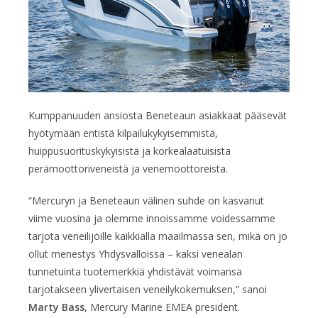
Kumppanuuden ansiosta Beneteaun asiakkaat pääsevät
hyötymään entistä kilpailukykyisemmistä,
huippusuorituskykyisistä ja korkealaatuisista
perämoottoriveneistä ja venemoottoreista.
“Mercuryn ja Beneteaun välinen suhde on kasvanut
viime vuosina ja olemme innoissamme voidessamme
tarjota veneilijöille kaikkialla maailmassa sen, mikä on jo
ollut menestys Yhdysvalloissa – kaksi venealan
tunnetuinta tuotemerkkiä yhdistävät voimansa
tarjotakseen ylivertaisen veneilykokemuksen,” sanoi
Marty Bass
, Mercury Marine EMEA president.