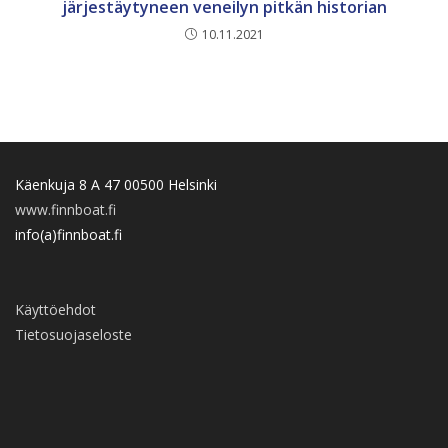
järjestäytyneen veneilyn pitkän historian
10.11.2021
Käenkuja 8 A 47 00500 Helsinki
www.finnboat.fi
info(a)finnboat.fi
Käyttöehdot
Tietosuojaseloste