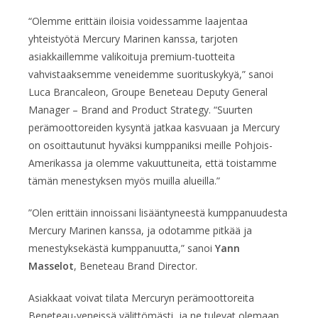
“Olemme erittäin iloisia voidessamme laajentaa
yhteistyötä Mercury Marinen kanssa, tarjoten
asiakkaillemme valikoituja premium-tuotteita
vahvistaaksemme veneidemme suorituskykyä,” sanoi
Luca Brancaleon, Groupe Beneteau Deputy General
Manager – Brand and Product Strategy. “Suurten
perämoottoreiden kysyntä jatkaa kasvuaan ja Mercury
on osoittautunut hyväksi kumppaniksi meille Pohjois-
Amerikassa ja olemme vakuuttuneita, että toistamme
tämän menestyksen myös muilla alueilla.”
”Olen erittäin innoissani lisääntyneestä kumppanuudesta
Mercury Marinen kanssa, ja odotamme pitkää ja
menestyksekästä kumppanuutta,” sanoi
Yann
Masselot
, Beneteau Brand Director.
Asiakkaat voivat tilata Mercuryn perämoottoreita
Beneteau-veneissä välittömästi, ja ne tulevat olemaan