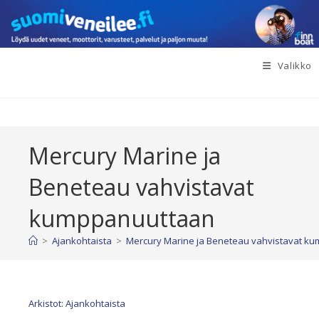
Siirry
suoraan
sisältöön
Valikko
Mercury Marine ja
Beneteau vahvistavat
kumppanuuttaan
>
Ajankohtaista
>
Mercury Marine ja Beneteau vahvistavat k
Arkistot: Ajankohtaista