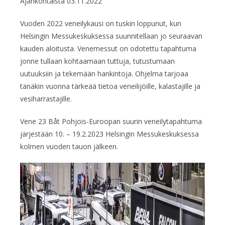
Ajankohtaista
03.11.2022
Vuoden 2022 veneilykausi on tuskin loppunut, kun
Helsingin Messukeskuksessa suunnitellaan jo seuraavan
kauden aloitusta. Venemessut on odotettu tapahtuma
jonne tullaan kohtaamaan tuttuja, tutustumaan
uutuuksiin ja tekemään hankintoja. Ohjelma tarjoaa
tänäkin vuonna tärkeää tietoa veneilijöille, kalastajille ja
vesiharrastajille.
Vene 23 Båt Pohjois-Euroopan suurin veneilytapahtuma
järjestään 10. – 19.2.2023 Helsingin Messukeskuksessa
kolmen vuoden tauon jälkeen.