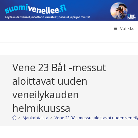
Siirry
suoraan
sisältöön
Valikko
Vene 23 Båt -messut
aloittavat uuden
veneilykauden
helmikuussa
>
Ajankohtaista
>
Vene 23 Båt -messut aloittavat uuden vene