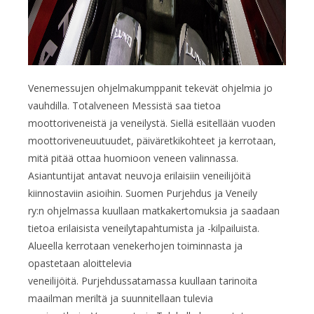
Venemessujen ohjelmakumppanit tekevät ohjelmia jo
vauhdilla. Totalveneen Messistä saa tietoa
moottoriveneistä ja veneilystä. Siellä esitellään vuoden
moottoriveneuutuudet, päiväretkikohteet ja kerrotaan,
mitä pitää ottaa huomioon veneen valinnassa.
Asiantuntijat antavat neuvoja erilaisiin veneilijöitä
kiinnostaviin asioihin. Suomen Purjehdus ja Veneily
ry:n ohjelmassa kuullaan matkakertomuksia ja saadaan
tietoa erilaisista veneilytapahtumista ja -kilpailuista.
Alueella kerrotaan venekerhojen toiminnasta ja
opastetaan aloittelevia
veneilijöitä. Purjehdussatamassa kuullaan tarinoita
maailman meriltä ja suunnitellaan tulevia