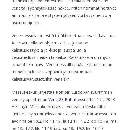
merimatkoja. Venemestarin Telakalla kunnostetaan
veneitä. Työnäytöksissä näkee, miten hommat hoituvat
ammattilaisilta ja esitysten jälkeen voi kysyä neuvoja
asiantuntijoilta.
Venemessulla on esillä tälläkin kertaa vahvasti kalastus.
Aalto-alueella on ohjelma-allas, jossa on
kalastusesityksiä ja -kisoja, suppailua ja
vesiurheiluvälineiden kokeilua. Kalastuksella on myös
oma ohjelmalava. Venemessuilla pääsee jututtamaan
tunnettuja kalastusoppaita ja tutustumaan
kalastusvarustettuihin veneisiin.
Messukeskus järjestää Pohjois-Euroopan suurimman
veneilytapahtuman
Vene 23 Båt -messut
10.–19.2.2023
Helsingin Messukeskuksessa Venealan Keskusliitto
Finnboat ry:n toimeksiannosta. Vene 23 Båt -messut on
avoinna pe 10.2. klo 11-19, la-su 11.–12.2. klo 10-18, ma-
pe 13.–17.2. klo 11-19 ja la-su 18.–19.2. klo 10-18.