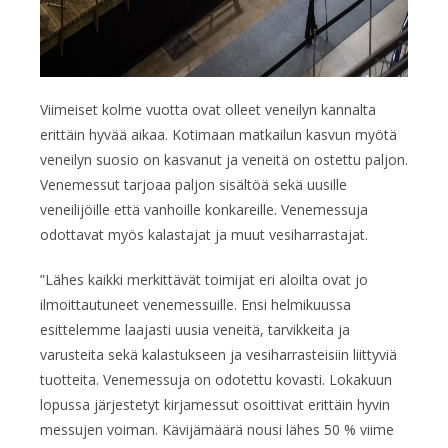
Viimeiset kolme vuotta ovat olleet veneilyn kannalta
erittäin hyvää aikaa. Kotimaan matkailun kasvun myötä
veneilyn suosio on kasvanut ja veneitä on ostettu paljon.
Venemessut tarjoaa paljon sisältöä sekä uusille
veneilijöille että vanhoille konkareille. Venemessuja
odottavat myös kalastajat ja muut vesiharrastajat.
”Lähes kaikki merkittävät toimijat eri aloilta ovat jo
ilmoittautuneet venemessuille. Ensi helmikuussa
esittelemme laajasti uusia veneitä, tarvikkeita ja
varusteita sekä kalastukseen ja vesiharrasteisiin liittyviä
tuotteita. Venemessuja on odotettu kovasti. Lokakuun
lopussa järjestetyt kirjamessut osoittivat erittäin hyvin
messujen voiman. Kävijämäärä nousi lähes 50 % viime