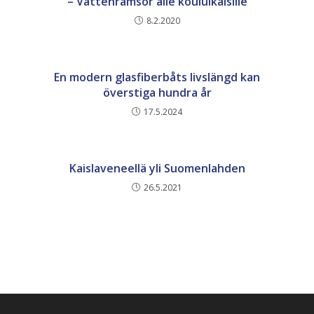
– Vattenramsor alle kouluikäisille
8.2.2020
En modern glasfiberbåts livslängd kan
överstiga hundra år
17.5.2024
Kaislaveneellä yli Suomenlahden
26.5.2021