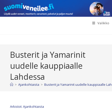
Siirry
suoraan
sisältöön
Valikko
Busterit ja Yamarinit
uudelle kauppiaalle
Lahdessa
>
Ajankohtaista
>
Busterit ja Yamarinit uudelle kauppiaalle L
Arkistot: Ajankohtaista