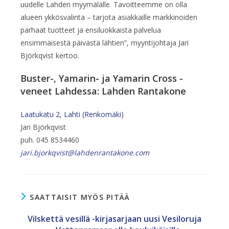
uudelle Lahden myymälälle. Tavoitteemme on olla
alueen ykkösvalinta – tarjota asiakkaille markkinoiden
parhaat tuotteet ja ensiluokkaista palvelua
ensimmäisestä päivästä lähtien”, myyntijohtaja Jari
Björkqvist kertoo.
Buster-, Yamarin- ja Yamarin Cross -
veneet Lahdessa: Lahden Rantakone
Laatukatu 2, Lahti (Renkomäki)
Jari Björkqvist
puh. 045 8534460
jari.bjorkqvist@lahdenrantakone.com
SAATTAISIT MYÖS PITÄÄ
Vilskettä vesillä -kirjasarjaan uusi Vesiloruja