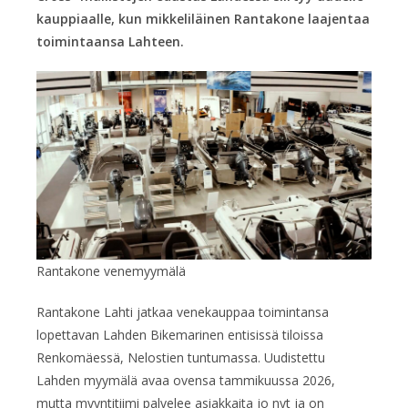
kauppiaalle, kun mikkeliläinen Rantakone laajentaa
toimintaansa Lahteen.
Rantakone venemyymälä
Rantakone Lahti jatkaa venekauppaa toimintansa
lopettavan Lahden Bikemarinen entisissä tiloissa
Renkomäessä, Nelostien tuntumassa. Uudistettu
Lahden myymälä avaa ovensa tammikuussa 2026,
mutta myyntitiimi palvelee asiakkaita jo nyt ja on