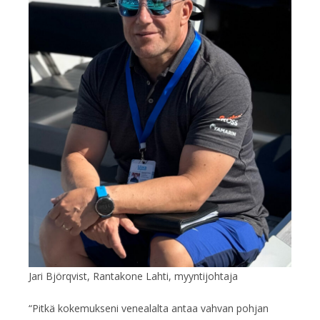
Jari Björqvist, Rantakone Lahti, myyntijohtaja
“Pitkä kokemukseni venealalta antaa vahvan pohjan